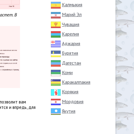
Калмыкия
Марий Эл
астет. В
Чувашия
Карелия
Аджария
Бурятия
Дагестан
Коми
Каракалпакия
Корякия
Мордовия
позволит вам
тся и впредь, для
Якутия