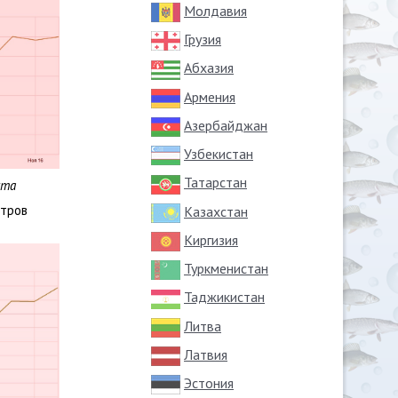
Молдавия
Грузия
Абхазия
Армения
Азербайджан
Узбекистан
Татарстан
ста
отров
Казахстан
Киргизия
Туркменистан
Таджикистан
Литва
Латвия
Эстония