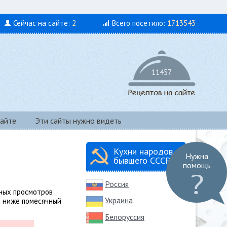
Сейчас на сайте:
2
Всего посетило:
1713543
11457
айте
Эти сайты нужно видеть
Кухни народов
Нужна
бывшего СССР
помощь
Россия
вных просмотров
Украина
й ниже помесячный
Белоруссия