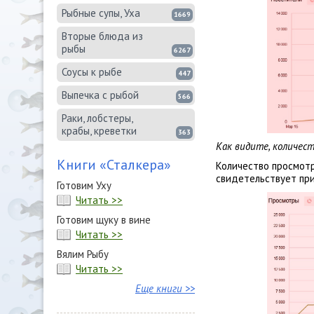
Рыбные супы, Уха
1669
Вторые блюда из
рыбы
6267
Соусы к рыбе
447
Выпечка с рыбой
566
Раки, лобстеры,
крабы, креветки
363
Как видите, количе
Книги «Сталкера»
Количество просмот
свидетельствует пр
Готовим Уху
Читать >>
Готовим щуку в вине
Читать >>
Вялим Рыбу
Читать >>
Еще книги >>