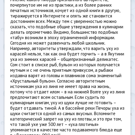
почерпнутое им не из практики, а из более ранних
печатных источников, кочует из одной книги в другую,
тиражируется в Интернете и опять же становится
достоянием всех. Между тем с уверенностью можно
сказать, что подобные общие утверждения в кулинарии
делать опрометчиво. Видимо, большинство подобных
«табу» возникли в эпоху ограниченной информации.
Сегодня их может развенчать любой школьник.
Например, авторитеты утверждали, что варить уху из
карасей нельзя, так как она будет горчить – а в Якутиии
уха из зимних карасей – общепризнанный деликатес.
Сом стоит в списке рыб, бульон из которых получается
мутным и с не очень приятным привкусом, а рыбаки
издавна варят из головы и плавников сома знаменитый
«Хрустальный бульон». Согласно авторитетным
источникам уха из линя не имеет права на жизнь,
потому что отдает илом – в на нижней Волге уху из линя
предпочитают всем остальным. Если судить по
кулинарным книгам, уху из щуки лучше не готовить –
будет отдавать тиной. А в бассейне реки Печоры уха из
щуки считается одной из самых вкусных. Вспомните
категорический запрет на уху из плотвы, и это при том,
что такой ухе уже 500 лет – «уха плотичья»
упоминается в качестве часто подаваемого блюда еще