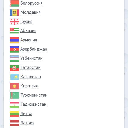
Белоруссия
Молдавия
Грузия
Абхазия
Армения
Азербайджан
Узбекистан
Татарстан
Казахстан
Киргизия
Туркменистан
Таджикистан
Литва
Латвия