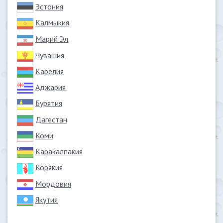
Эстония
Калмыкия
Марий Эл
Чувашия
Карелия
Аджария
Бурятия
Дагестан
Коми
Каракалпакия
Корякия
Мордовия
Якутия