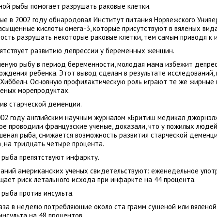
ной рыбы помогает разрушать раковые клетки.
ые в 2002 году обнародовал Институт питания Норвежского Униве
сыщенные кислоты омега-3, которые присутствуют в вяленых вида
ость разрушать некоторые раковые клетки, тем самым приводя к и
пятствует развитию депрессии у беременных женщин.
шеную рыбу в период беременности, молодая мама избежит депрес
 рождения ребенка. Этот вывод сделан в результате исследований,
Хиббелн. Основную профилактическую роль играют те же жирные к
еных морепродуктах.
ив старческой деменции.
002 году английским научным журналом «Бритиш медикал джорнэл
ое проводили французские ученые, доказали, что у пожилых людей
шеная рыба, снижается возможность развития старческой деменции
, на тридцать четыре процента.
я рыба препятствуют инфаркту.
ваний американских ученых свидетельствуют: еженедельное упот
ает риск летального исхода при инфаркте на 44 процента.
 рыба против инсульта.
аза в неделю потребляющие около ста грамм сушеной или вялено
инсульта на 48 процентов.