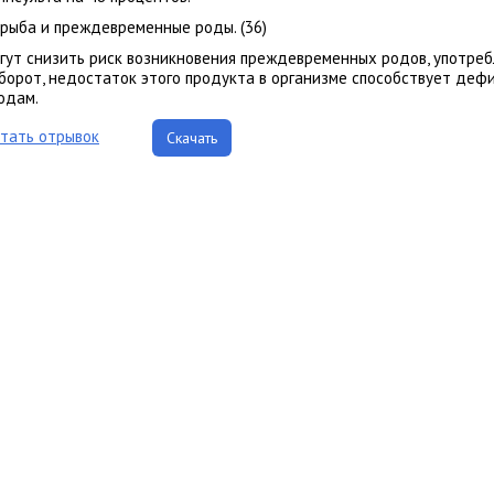
 рыба и преждевременные роды. (36)
гут снизить риск возникновения преждевременных родов, употреб
борот, недостаток этого продукта в организме способствует деф
одам.
тать отрывок
Скачать