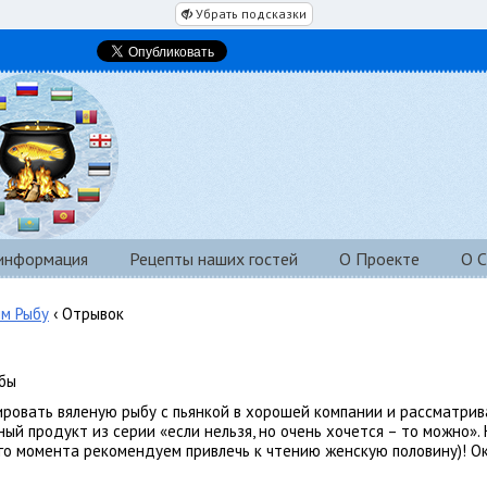
Убрать подсказки
 информация
Рецепты наших гостей
О Проекте
О С
им Рыбу
‹ Отрывок
ыбы
ровать вяленую рыбу с пьянкой в хорошей компании и рассматрив
ый продукт из серии «если нельзя, но очень хочется – то можно». 
го момента рекомендуем привлечь к чтению женскую половину)! Ок