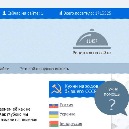
Сейчас на сайте:
1
Всего посетило:
1713525
11457
айте
Эти сайты нужно видеть
Кухни народов
Нужна
бывшего СССР
помощь
Россия
аемем её как не
Украина
Как глубоко мы
азывается, вяленая
Белоруссия