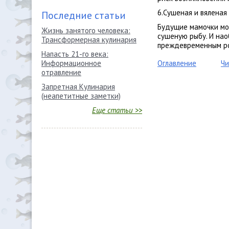
6.Сушеная и вяленая
Последние статьи
Будущие мамочки мо
Жизнь занятого человека:
сушеную рыбу. И нао
Трансформерная кулинария
преждевременным р
Напасть 21-го века:
Оглавление
Чи
Информационное
отравление
Запретная Кулинария
(неапетитные заметки)
Еще статьи >>