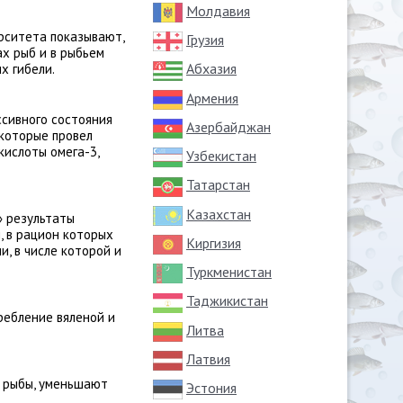
Молдавия
рситета показывают,
Грузия
х рыб и в рыбьем
Абхазия
х гибели.
Армения
сивного состояния
Азербайджан
 которые провел
ислоты омега-3,
Узбекистан
Татарстан
Казахстан
» результаты
, в рацион которых
Киргизия
, в числе которой и
Туркменистан
Таджикистан
ребление вяленой и
Литва
Латвия
й рыбы, уменьшают
Эстония