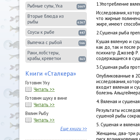
1.Употребление вяле
Рыбные супы, Уха
1669
Исследования, котор
Вторые блюда из
что жирные полинена
рыбы
6267
жире, имеют способн
Соусы к рыбе
2.Сушеная рыба пре
447
Кушая вяленую и су
Выпечка с рыбой
566
как до, так и после
Раки, лобстеры,
психиатр Джозеф Р. 
крабы, креветки
содержащиеся в суш
363
3.Сушеная рыба прот
Книги «Сталкера»
Опубликованные в 2
исследования, котор
Готовим Уху
входит вяленая и су
Читать >>
болезнь Альцгеймера
Готовим щуку в вине
4. Вяленая и сушена
Читать >>
Результаты исследо
Вялим Рыбу
сушеной рыбы сокращ
Читать >>
5. Сушеная и вяленая
Еще книги >>
Женщины, два-три р
риск возникновения 