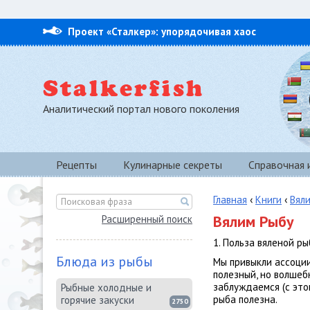
Проект «Сталкер»: упорядочивая хаос
Аналитический портал нового поколения
Рецепты
Кулинарные секреты
Справочная
Главная
‹
Книги
‹
Вял
Вялим Рыбу
Расширенный поиск
1. Польза вяленой р
Блюда из рыбы
Мы привыкли ассоции
полезный, но волшебн
заблуждаемся (с это
Рыбные холодные и
рыба полезна.
горячие закуски
2750