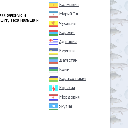
Калмыкия
Марий Эл
ляя вяленую и
ициту веса малыша и
Чувашия
Карелия
Аджария
Бурятия
Дагестан
Коми
Каракалпакия
Корякия
Мордовия
Якутия