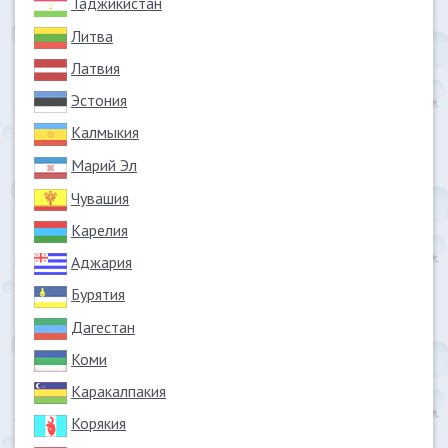
Таджикистан
Литва
Латвия
Эстония
Калмыкия
Марий Эл
Чувашия
Карелия
Аджария
Бурятия
Дагестан
Коми
Каракалпакия
Корякия