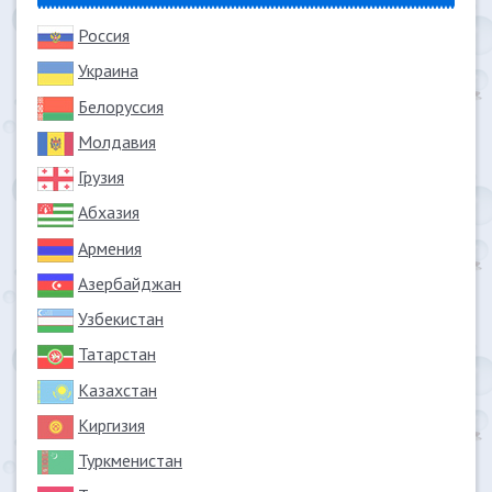
Россия
Украина
Белоруссия
Молдавия
Грузия
Абхазия
Армения
Азербайджан
Узбекистан
Татарстан
Казахстан
Киргизия
Туркменистан