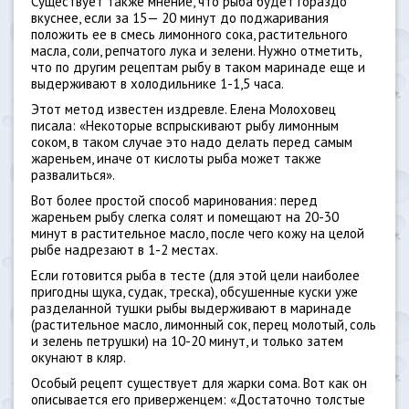
Существует также мнение, что рыба будет гораздо
вкуснее, если за 15— 20 минут до поджаривания
положить ее в смесь лимонного сока, растительного
масла, соли, репчатого лука и зелени. Нужно отметить,
что по другим рецептам рыбу в таком маринаде еще и
выдерживают в холодильнике 1-1,5 часа.
Этот метод известен издревле. Елена Молоховец
писала: «Некоторые вспрыскивают рыбу лимонным
соком, в таком случае это надо делать перед самым
жареньем, иначе от кислоты рыба может также
развалиться».
Вот более простой способ маринования: перед
жареньем рыбу слегка солят и помещают на 20-30
минут в растительное масло, после чего кожу на целой
рыбе надрезают в 1-2 местах.
Если готовится рыба в тесте (для этой цели наиболее
пригодны щука, судак, треска), обсушенные куски уже
разделанной тушки рыбы выдерживают в маринаде
(растительное масло, лимонный сок, перец молотый, соль
и зелень петрушки) на 10-20 минут, и только затем
окунают в кляр.
Особый рецепт существует для жарки сома. Вот как он
описывается его приверженцем: «Достаточно толстые