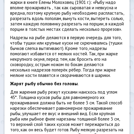
жарки в книге Елены Молоховец (1901 г.): «Рыбу надо
вполне прожаривать , так как сыроватая и невкусна и
вредна, поэтому крупную рыбу необходимо распластать,
разрезать вдоль пополам, вынуть кости, вытереть солью,
затем каждую половинку разрезать на порции, в каждой
порции в толстых местах сделать несколько прорезов».
Надрезы на рыбе делаются в первую очередь для того,
чтобы тушки или крупные куски не скрючивались (тушки
бычков слегка вытягивают). Кроме того, надрезы
помогают избавится от мелких костей. Так, при жарке
некрупного окуня, перед тем, как бросить его на
сковородку, острым ножом по бокам делаются
несколько надрезов поперёк рёбер. Тогда при жарке
мелкие кости плавятся и сворачиваются в шарики.
Жарят рыбу обычно без головы
.
Для жарения рыбу режут кусками наискось под углом
45°. Толщина кусков рыбы для равномерного их
прожаривания должна быть не более 3 см. Такой способ
нарезки обеспечивает равномерное прожаривание
рыбы, улучшает ее вкус и внешний вид. Если крупная
рыба или рыбное филе нарезаны толщиной более 3 см,
то верхний слой таких кусков может пережариться до
того, как он весь будет готов. Рыбу мелкую разрезать на