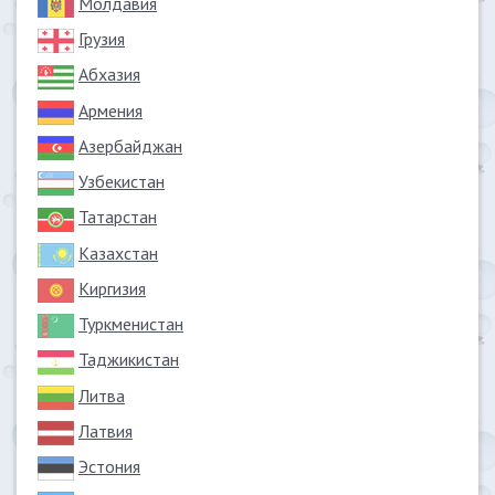
Молдавия
Грузия
Абхазия
Армения
Азербайджан
Узбекистан
Татарстан
Казахстан
Киргизия
Туркменистан
Таджикистан
Литва
Латвия
Эстония