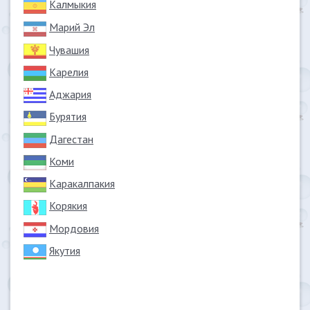
Калмыкия
Марий Эл
Чувашия
Карелия
Аджария
Бурятия
Дагестан
Коми
Каракалпакия
Корякия
Мордовия
Якутия