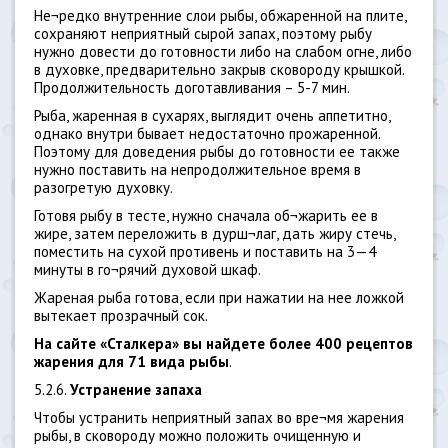
Не¬редко внутренние слои рыбы, обжаренной на плите,
сохраняют неприятный сырой запах, поэтому рыбу
нужно довести до готовности либо на слабом огне, либо
в духовке, предварительно закрыв сковороду крышкой.
Продолжительность доготавливания – 5-7 мин.
Рыба, жаренная в сухарях, выглядит очень аппетитно,
однако внутри бывает недостаточно прожаренной.
Поэтому для доведения рыбы до готовности ее также
нужно поставить на непродолжительное время в
разогретую духовку.
Готовя рыбу в тесте, нужно сначала об¬жарить ее в
жире, затем переложить в дурш¬лаг, дать жиру стечь,
поместить на сухой противень и поставить на 3—4
минуты в го¬рячий духовой шкаф.
Жареная рыба готова, если при нажатии на нее ложкой
вытекает прозрачный сок.
На сайте «Сталкера» вы найдете более 400 рецептов
жарения для 71 вида рыбы
.
5.2.6.
Устранение запаха
Чтобы устранить неприятный запах во вре¬мя жарения
рыбы, в сковороду можно положить очищенную и