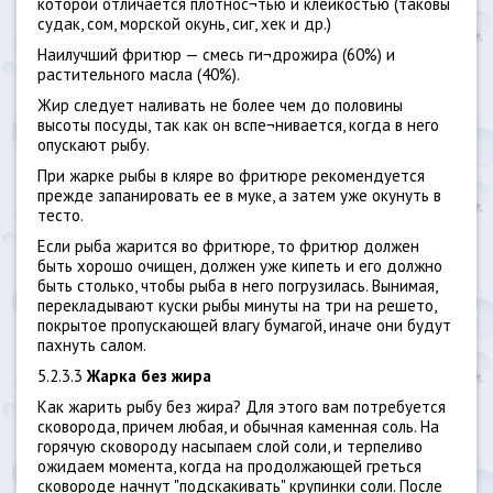
которой отличается плотнос¬тью и клейкостью (таковы
судак, сом, морской окунь, сиг, хек и др.)
Наилучший фритюр — смесь ги¬дрожира (60%) и
растительного масла (40%).
Жир следует наливать не более чем до половины
высоты посуды, так как он вспе¬нивается, когда в него
опускают рыбу.
При жарке рыбы в кляре во фритюре рекомендуется
прежде запанировать ее в муке, а затем уже окунуть в
тесто.
Если рыба жарится во фритюре, то фритюр должен
быть хорошо очищен, должен уже кипеть и его должно
быть столько, чтобы рыба в него погрузилась. Вынимая,
перекладывают куски рыбы минуты на три на решето,
покрытое пропускающей влагу бумагой, иначе они будут
пахнуть салом.
5.2.3.3
Жарка без жира
Как жарить рыбу без жира? Для этого вам потребуется
сковорода, причем любая, и обычная каменная соль. На
горячую сковороду насыпаем слой соли, и терпеливо
ожидаем момента, когда на продолжающей греться
сковороде начнут "подскакивать" крупинки соли. После