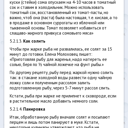
куски (стейки) сома опускаем на 4-10 часов в томатный
сок и ставим в холодильник. Можно использовать
томатный сок, восстановленный из томат-пасты, но
важно, чтоб она (паста) была настоящая, т.е. кислая, а то
в продаже в основном суррогаты из яблочной или
тыквенной основы. Томат позволяет избавиться от
слащаво-жирного привкуса сомовьего мяса»
5.2.1.3.
Как солить
Чтобы при жарке рыба не развалилась, ее солят за 15
минут до готовки. Елена Молоховец пишет:
«Приготовляя рыбу для жаренья, надо натереть ее
солью, беря по ½ чайной ложечке на фунт рыбы.»
По другому рецепту, рыбу перед жаркой нужно солить
так: в стакане холодной воды развести одну чайную
ложку соли и полученным рассолом залить
подготовленную рыбу, через 5-7 минут рассол слить.
Кстати, рыба при жарке не прилипнет к сковороде, если
в растительное масло добавить немного соли.
5.2.1.4.
Панировка
Итак, обработанную рыбу вначале солят и посыпают
перцем и лишь потом панируют в муке. Кстати,
некоторые кулинары утверждают, что рыба не