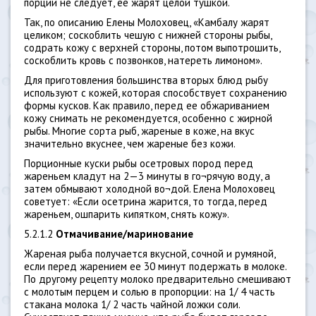
порции не следует, ее жарят целой тушкой.
Так, по описанию Елены Молоховец, «Камбалу жарят
целиком; соскоблить чешую с нижней стороны рыбы,
содрать кожу с верхней стороны, потом выпотрошить,
соскоблить кровь с позвонков, натереть лимоном».
Для приготовления большинства вторых блюд рыбу
используют с кожей, которая способствует сохранению
формы кусков. Как правило, перед ее обжариванием
кожу снимать не рекомендуется, особенно с жирной
рыбы. Многие сорта рыб, жареные в коже, на вкус
значительно вкуснее, чем жареные без кожи.
Порционные куски рыбы осетровых пород перед
жареньем кладут на 2—3 минуты в го¬рячую воду, а
затем обмывают холодной во¬дой. Елена Молоховец
советует: «Если осетрина жарится, то тогда, перед
жареньем, ошпарить кипятком, снять кожу».
5.2.1.2
Отмачивание/маринование
Жареная рыба получается вкусной, сочной и румяной,
если перед жарением ее 30 минут подержать в молоке.
По другому рецепту молоко предварительно смешивают
с молотым перцем и солью в пропорции: на 1/ 4 часть
стакана молока 1/ 2 часть чайной ложки соли.