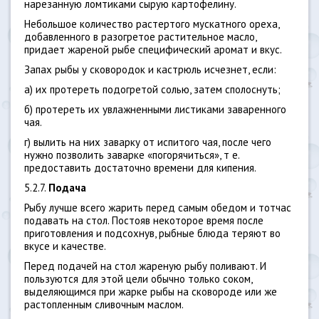
нарезанную ломтиками сырую картофелину.
Небольшое количество растертого мускатного ореха,
добавленного в разогретое растительное масло,
придает жареной рыбе специфический аромат и вкус.
Запах рыбы у сковородок и кастрюль исчезнет, если:
а) их протереть подогретой солью, затем сполоснуть;
б) протереть их увлажненными листиками заваренного
чая.
г) вылить на них заварку от испитого чая, после чего
нужно позволить заварке «погорячиться», т е.
предоставить достаточно времени для кипения.
5.2.7.
Подача
Рыбу лучше всего жарить перед самым обедом и тотчас
подавать на стол. Постояв некоторое время после
приготовления и подсохнув, рыбные блюда теряют во
вкусе и качестве.
Перед подачей на стол жареную рыбу поливают. И
пользуются для этой цели обычно только соком,
выделяющимся при жарке рыбы на сковороде или же
растопленным сливочным маслом.