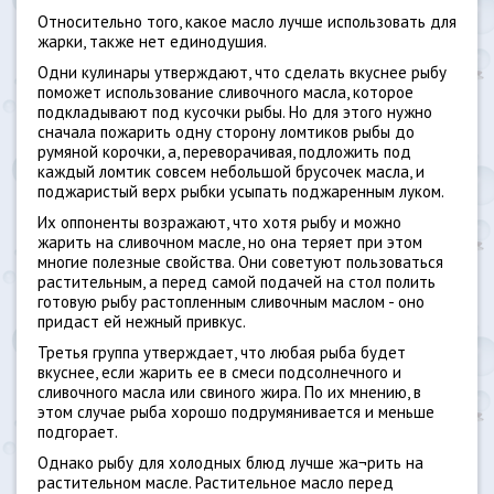
Относительно того, какое масло лучше использовать для
жарки, также нет единодушия.
Одни кулинары утверждают, что сделать вкуснее рыбу
поможет использование сливочного масла, которое
подкладывают под кусочки рыбы. Но для этого нужно
сначала пожарить одну сторону ломтиков рыбы до
румяной корочки, а, переворачивая, подложить под
каждый ломтик совсем небольшой брусочек масла, и
поджаристый верх рыбки усыпать поджаренным луком.
Их оппоненты возражают, что хотя рыбу и можно
жарить на сливочном масле, но она теряет при этом
многие полезные свойства. Они советуют пользоваться
растительным, а перед самой подачей на стол полить
готовую рыбу растопленным сливочным маслом - оно
придаст ей нежный привкус.
Третья группа утверждает, что любая рыба будет
вкуснее, если жарить ее в смеси подсолнечного и
сливочного масла или свиного жира. По их мнению, в
этом случае рыба хорошо подрумянивается и меньше
подгорает.
Однако рыбу для холодных блюд лучше жа¬рить на
растительном масле. Растительное масло перед