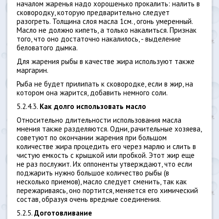
началом жаренья надо хорошенько прокалить: налить в
сковородку, которую предварительно следует
разогреть. Толщина слоя масла 1см., огонь умеренный.
Масло не должно кипеть, а только накалиться. Признак
того, что оно достаточно накалилось, - выделение
беловатого дымка.
Для жарения рыбы в качестве жира используют также
маргарин.
Рыба не будет прилипать к сковородке, если в жир, на
котором она жарится, добавить немного соли.
5.2.4.3.
Как долго использовать масло
Относительно длительности использования масла
мнения также разделяются. Одни, рачительные хозяева,
советуют по окончании жарения при большом
количестве жира процедить его через марлю и слить в
чистую емкость с крышкой или пробкой. Этот жир еще
не раз послужит. Их оппоненты утверждают, что если
поджарить нужно большое количество рыбы (в
несколько приемов), масло следует сменить, так как
пережариваясь, оно портится, меняется его химический
состав, образуя очень вредные соединения.
5.2.5.
Доготовливание