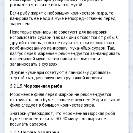
распадется, если ее обсыпать мукой.
Если рыбу жарят с небольшим количеством жира, то
панировать ее надо в муке непосред¬ственно перед
жареньем.
Некоторые кулинары не советуют для панировки
использовать сухари, так как они отслоятся от рыбы. С
другой стороны, этого не случится, если использовать
комбинированную панировку: мука-яйцо-сухари. Так,
палтус перед жареньем рекомендуется за¬панировать
в пшеничной муке, затем смочить в льезоне и
запанировать в сухарях.
Другие кулинары советуют в панировку добавлять
тертый сыр для получения хрустящей корочки.
5.2.1.5
Мороженная рыба
Мороженое филе перед жаркой не рекомендуется
оттаивать - оно будет сочнее и вкуснее. Жарить такое
филе следует в большом количестве жира.
Знатоки утверждают, что мороженная морская рыба
будет нежнее, если за 30-40 минут до жарки ее
посыпать сахаром.
5.2.2.
Посуда для жарки