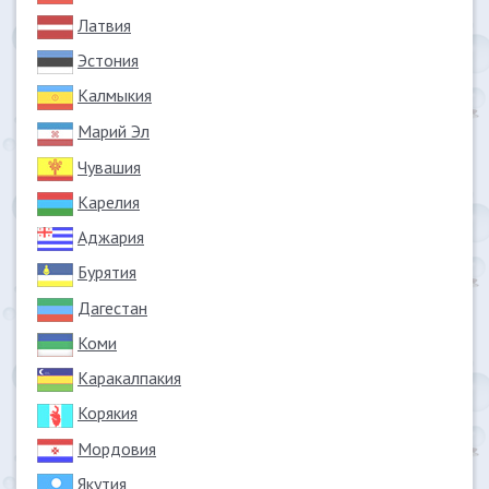
Латвия
Эстония
Калмыкия
Марий Эл
Чувашия
Карелия
Аджария
Бурятия
Дагестан
Коми
Каракалпакия
Корякия
Мордовия
Якутия