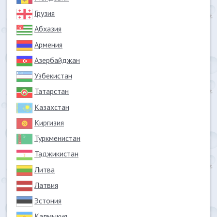
Грузия
Абхазия
Армения
Азербайджан
Узбекистан
Татарстан
Казахстан
Киргизия
Туркменистан
Таджикистан
Литва
Латвия
Эстония
Калмыкия