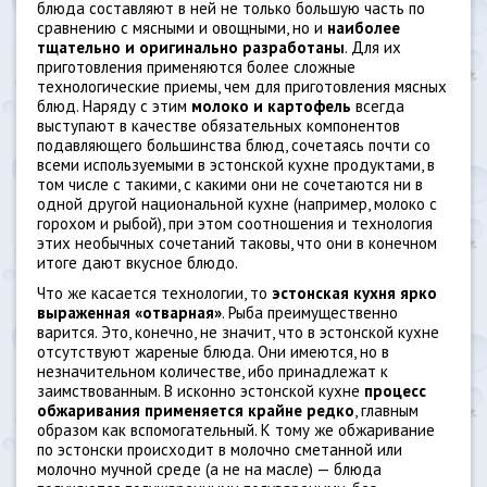
блюда составляют в ней не только большую часть по
сравнению с мясными и овощными, но и
наиболее
тщательно и оригинально разработаны
. Для их
приготовления применяются более сложные
технологические приемы, чем для приготовления мясных
блюд. Наряду с этим
молоко и картофель
всегда
выступают в качестве обязательных компонентов
подавляющего большинства блюд, сочетаясь почти со
всеми используемыми в эстонской кухне продуктами, в
том числе с такими, с какими они не сочетаются ни в
одной другой национальной кухне (например, молоко с
горохом и рыбой), при этом соотношения и технология
этих необычных сочетаний таковы, что они в конечном
итоге дают вкусное блюдо.
Что же касается технологии, то
эстонская кухня ярко
выраженная «отварная»
. Рыба преимущественно
варится. Это, конечно, не значит, что в эстонской кухне
отсутствуют жареные блюда. Они имеются, но в
незначительном количестве, ибо принадлежат к
заимствованным. В исконно эстонской кухне
процесс
обжаривания применяется крайне редко
, главным
образом как вспомогательный. К тому же обжаривание
по эстонски происходит в молочно сметанной или
молочно мучной среде (а не на масле) — блюда