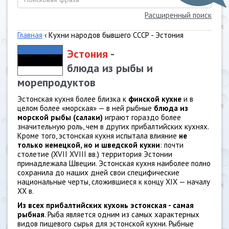
Расширенный поиск
Главная
‹ Кухни народов бывшего СССР - Эстония
Эстония
-
блюда из рыбы и
морепродуктов
Эстонская кухня более близка к
финской кухне
и в
целом более «морская» — в ней рыбные
блюда из
морской рыбы (салаки)
играют гораздо более
значительную роль, чем в других прибалтийских кухнях.
Кроме того, эстонская кухня испытала влияние
не
только немецкой, но и шведской кухни
: почти
столетие (XVII XVIII вв.) территория Эстонии
принадлежала Швеции. Эстонская кухня наиболее полно
сохранила до наших дней свои специфические
национальные черты, сложившиеся к концу XIX — началу
XX в.
Из всех прибалтийских кухонь эстонская - самая
рыбная
. Рыба является одним из самых характерных
видов пищевого сырья для эстонской кухни. Рыбные