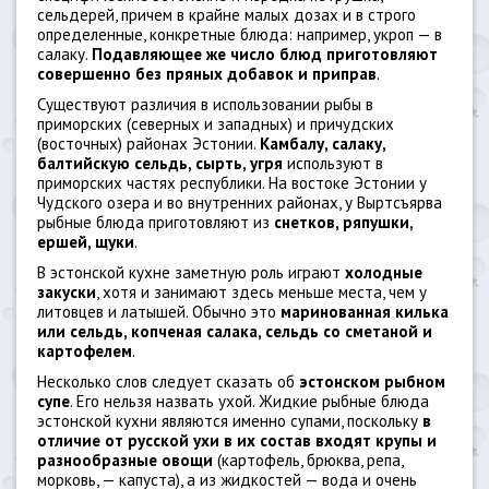
сельдерей, причем в крайне малых дозах и в строго
определенные, конкретные блюда: например, укроп — в
салаку.
Подавляющее же число блюд приготовляют
совершенно без пряных добавок и приправ
.
Существуют различия в использовании рыбы в
приморских (северных и западных) и причудских
(восточных) районах Эстонии.
Камбалу, салаку,
балтийскую сельдь, сырть, угря
используют в
приморских частях республики. На востоке Эстонии у
Чудского озера и во внутренних районах, у Выртсъярва
рыбные блюда приготовляют из
снетков, ряпушки,
ершей, щуки
.
В эстонской кухне заметную роль играют
холодные
закуски
, хотя и занимают здесь меньше места, чем у
литовцев и латышей. Обычно это
маринованная килька
или сельдь, копченая салака, сельдь со сметаной и
картофелем
.
Несколько слов следует сказать об
эстонском рыбном
супе
. Его нельзя назвать ухой. Жидкие рыбные блюда
эстонской кухни являются именно супами, поскольку
в
отличие от русской ухи в их состав входят крупы и
разнообразные овощи
(картофель, брюква, репа,
морковь, — капуста), а из жидкостей — вода и очень