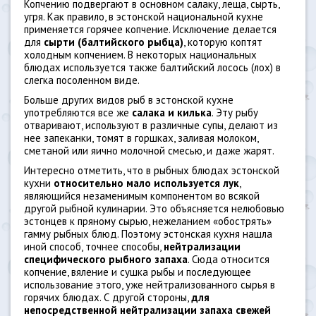
Копчению подвергают в основном салаку, леща, сырть,
угря. Как правило, в эстонской национальной кухне
применяется горячее копчение. Исключение делается
для
сырти (балтийского рыбца)
, которую коптят
холодным копчением. В некоторых национальных
блюдах используется также балтийский лосось (лох) в
слегка посоленном виде.
Больше других видов рыб в эстонской кухне
употребляются все же
салака и килька
. Эту рыбу
отваривают, используют в различные супы, делают из
нее запеканки, томят в горшках, заливая молоком,
сметаной или яично молочной смесью, и даже жарят.
Интересно отметить, что в рыбных блюдах эстонской
кухни
относительно мало используется лук
,
являющийся незаменимым компонентом во всякой
другой рыбной кулинарии. Это объясняется нелюбовью
эстонцев к пряному сырью, нежеланием «обострять»
гамму рыбных блюд. Поэтому эстонская кухня нашла
иной способ, точнее способы,
нейтрализации
специфического рыбного запаха
. Сюда относится
копчение, вяление и сушка рыбы и последующее
использование этого, уже нейтрализованного сырья в
горячих блюдах. С другой стороны,
для
непосредственной нейтрализации запаха свежей