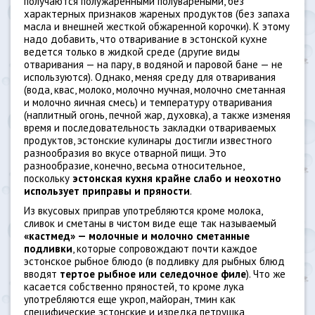
получаются полужаренными полувареными, без
характерных признаков жареных продуктов (без запаха
масла и внешней жесткой обжаренной корочки). К этому
надо добавить, что отваривание в эстонской кухне
ведется только в жидкой среде (другие виды
отваривания — на пару, в водяной и паровой бане — не
используются). Однако, меняя среду для отваривания
(вода, квас, молоко, молочно мучная, молочно сметанная
и молочно яичная смесь) и температуру отваривания
(наплитный огонь, печной жар, духовка), а также изменяя
время и последовательность закладки отвариваемых
продуктов, эстонские кулинары достигли известного
разнообразия во вкусе отварной пищи. Это
разнообразие, конечно, весьма относительное,
поскольку
эстонская кухня крайне слабо и неохотно
использует приправы и пряности
.
Из вкусовых приправ употребляются кроме молока,
сливок и сметаны в чистом виде еще так называемый
«кастмед» — молочные и молочно сметанные
подливки
, которые сопровождают почти каждое
эстонское рыбное блюдо (в подливку для рыбных блюд
вводят
тертое рыбное или селедочное филе
). Что же
касается собственно пряностей, то кроме лука
употребляются еще укроп, майоран, тмин как
специфические эстонские и изредка петрушка,