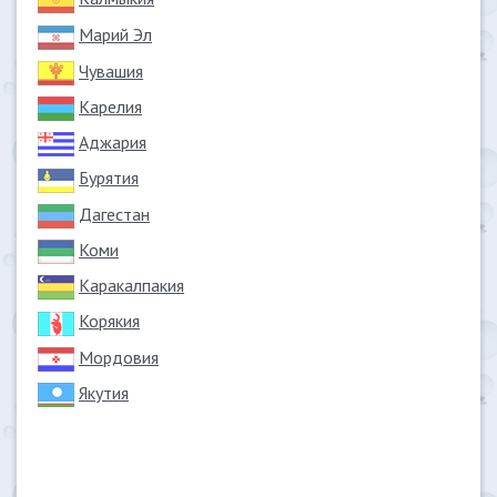
Марий Эл
Чувашия
Карелия
Аджария
Бурятия
Дагестан
Коми
Каракалпакия
Корякия
Мордовия
Якутия