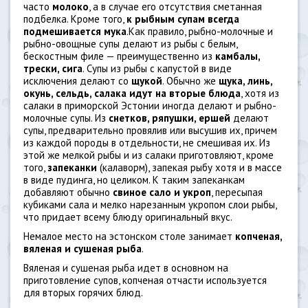
часто
молоко
, а в случае его отсутствия сметанная
подбелка. Кроме того,
к рыбным супам всегда
подмешивается мука
.Как правило, рыбно-молочные и
рыбно-овощные супы делают из рыбы с белым,
бескостным филе — преимущественно из
камбалы,
трески, сига
. Супы из рыбы с капустой в виде
исключения делают со
щукой
. Обычно же
щука, линь,
окунь, сельдь, салака идут на вторые блюда
, хотя из
салаки в приморской Эстонии иногда делают и рыбно-
молочные супы. Из
снетков, ряпушки, ершей
делают
супы, предварительно провялив или высушив их, причем
из каждой породы в отдельности, не смешивая их. Из
этой же мелкой рыбы и из салаки приготовляют, кроме
того,
запеканки
(калаворм), запекая рыбу хотя и в массе
в виде пудинга, но целиком. К таким запеканкам
добавляют обычно
свиное сало и укроп
, пересыпая
кубиками сала и мелко нарезанным укропом слои рыбы,
что придает всему блюду оригинальный вкус.
Немалое место на эстонском столе занимает
копченая,
вяленая и сушеная рыба
.
Вяленая и сушеная рыба идет в основном на
приготовление супов, копченая отчасти используется
для вторых горячих блюд.