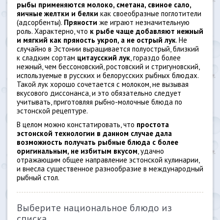
рыбы применяются молоко, сметана, свиное сало,
яичные желтки и белки
как своеобразные поглотители
(адсорбенты).
Пряности
же играют незначительную
роль. Характерно, что
к рыбе чаще добавляют нежный
и мягкий как пряность укроп, а не острый лук
. Не
случайно в Эстонии выращивается полуострый, близкий
к сладким сортам
цитаусский лук
, гораздо более
нежный, чем бессоновский, ростовский и стригуновский,
используемые в русских и белорусских рыбных блюдах.
Такой лук хорошо сочетается с молоком, не вызывая
вкусового диссонанса, и это обязательно следует
учитывать, приготовляя рыбно-молочные блюда по
эстонской рецептуре.
В целом можно констатировать, что
простота
эстонской технологии в данном случае дала
возможность получать рыбные блюда с более
оригинальным, не избитым вкусом
, удачно
отражающим общее направление эстонской кулинарии,
и внесла существенное разнообразие в международный
рыбный стол.
Выберите национальное блюдо из
списка