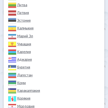
Литва
Латвия
Эстония
Калмыкия
Марий Эл
Чувашия
Карелия
Аджария
Бурятия
Дагестан
Коми
Каракалпакия
Корякия
Мордовия