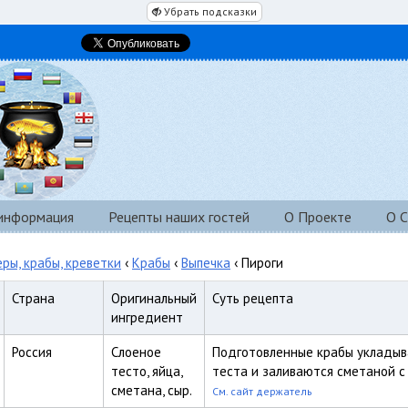
Убрать подсказки
 информация
Рецепты наших гостей
О Проекте
О С
еры, крабы, креветки
‹
Крабы
‹
Выпечка
‹ Пироги
Страна
Оригинальный
Суть рецепта
ингредиент
Россия
Слоеное
Подготовленные крабы укладыв
тесто, яйца,
теста и заливаются сметаной с
сметана, сыр.
См. сайт держатель