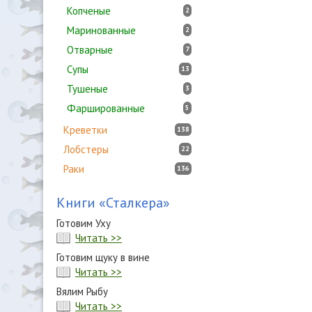
Копченые
2
Маринованные
2
Отварные
7
Супы
13
Тушеные
3
Фаршированные
5
Креветки
138
Лобстеры
22
Раки
136
Книги «Сталкера»
Готовим Уху
Читать >>
Готовим щуку в вине
Читать >>
Вялим Рыбу
Читать >>