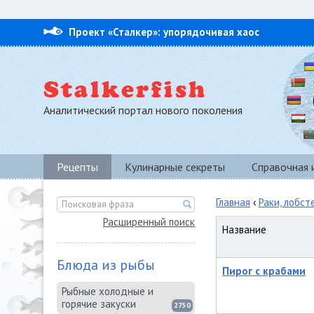
Проект «Сталкер»: упорядочивая хаос
Аналитический портал нового поколения
Рецепты
Кулинарные секреты
Справочная
Главная
‹
Раки, лобст
Расширенный поиск
Название
Блюда из рыбы
Пирог с крабами
Рыбные холодные и
горячие закуски
2750