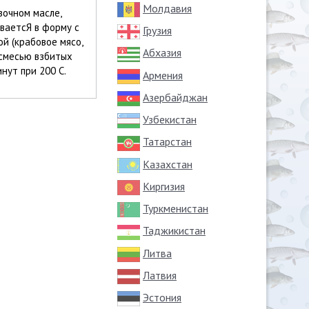
Молдавия
вочном масле,
ываетсЯ в форму с
Грузия
й (крабовое мясо,
Абхазия
 смесью взбитых
нут при 200 С.
Армения
Азербайджан
Узбекистан
Татарстан
Казахстан
Киргизия
Туркменистан
Таджикистан
Литва
Латвия
Эстония