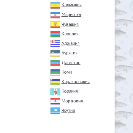
Калмыкия
Марий Эл
Чувашия
Карелия
Аджария
Бурятия
Дагестан
Коми
Каракалпакия
Корякия
Мордовия
Якутия