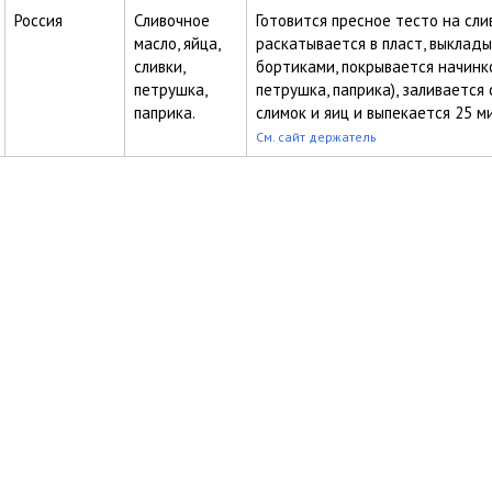
Россия
Сливочное
Готовится пресное тесто на сли
масло, яйца,
раскатывается в пласт, выклад
сливки,
бортиками, покрывается начинко
петрушка,
петрушка, паприка), заливается
паприка.
слимок и яиц и выпекается 25 ми
См. сайт держатель