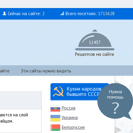
Сейчас на сайте:
2
Всего посетило:
1713628
11457
айте
Эти сайты нужно видеть
Кухни народов
Нужна
бывшего СССР
помощь
Россия
аются на слой
Украина
 яйцом.
Белоруссия