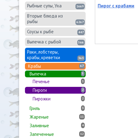
Рыбные супы, Уха
Пирог с крабами
1669
Вторые блюда из
рыбы
6267
Соусы к рыбе
447
Выпечка с рыбой
566
Раки, лобстеры,
крабы, креветки
363
Крабы
67
Выпечка
5
Печенье
1
Пироги
2
Пирожки
2
Гриль
3
Жареные
11
Заливные
4
Запеченные
12