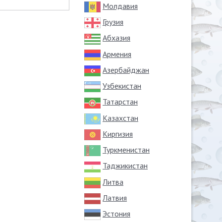
Молдавия
Грузия
Абхазия
Армения
Азербайджан
Узбекистан
Татарстан
Казахстан
Киргизия
Туркменистан
Таджикистан
Литва
Латвия
Эстония