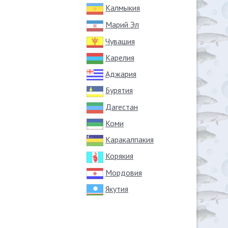
Калмыкия
Марий Эл
Чувашия
Карелия
Аджария
Бурятия
Дагестан
Коми
Каракалпакия
Корякия
Мордовия
Якутия