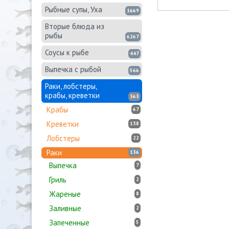
Рыбные супы, Уха
1669
Вторые блюда из
рыбы
6267
Соусы к рыбе
447
Выпечка с рыбой
566
Раки, лобстеры,
крабы, креветки
363
Крабы
67
Креветки
138
Лобстеры
22
Раки
136
Выпечка
7
Гриль
2
Жареные
8
Заливные
2
Запеченные
5