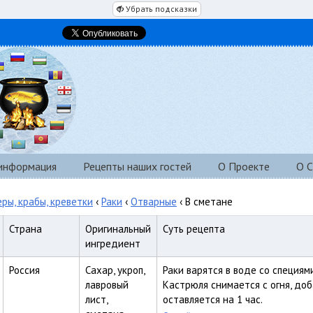
Убрать подсказки
 информация
Рецепты наших гостей
О Проекте
О С
еры, крабы, креветки
‹
Раки
‹
Отварные
‹ В сметане
Страна
Оригинальный
Суть рецепта
ингредиент
Россия
Сахар, укроп,
Раки варятся в воде со специям
лавровый
Кастрюля снимается с огня, до
лист,
оставляется на 1 час.