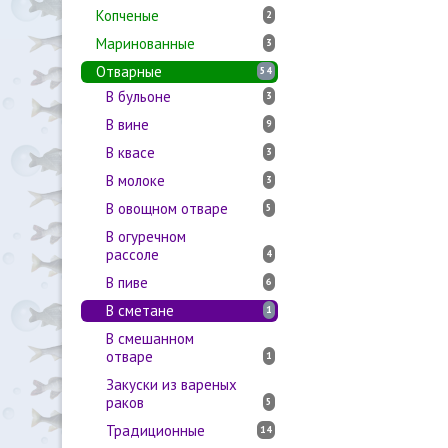
Копченые
2
Маринованные
3
Отварные
54
В бульоне
3
В вине
9
В квасе
3
В молоке
3
В овощном отваре
5
В огуречном
рассоле
4
В пиве
6
В сметане
1
В смешанном
отваре
1
Закуски из вареных
раков
5
Традиционные
14