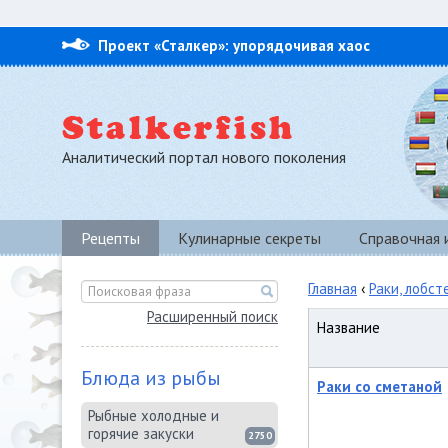
Проект «Сталкер»: упорядочивая хаос
Аналитический портал нового поколения
Рецепты
Кулинарные секреты
Справочная
Главная
‹
Раки, лобст
Расширенный поиск
Название
Блюда из рыбы
Раки со сметаной
Рыбные холодные и
горячие закуски
2750