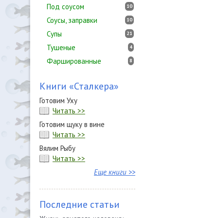
Под соусом
10
Соусы, заправки
10
Супы
21
Тушеные
4
Фаршированные
8
Книги «Сталкера»
Готовим Уху
Читать >>
Готовим щуку в вине
Читать >>
Вялим Рыбу
Читать >>
Еще книги >>
Последние статьи