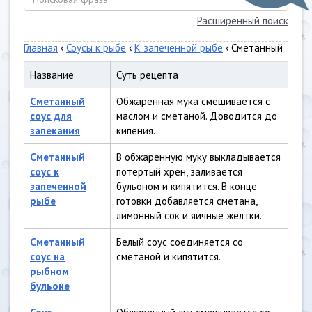
Расширенный поиск
Главная
‹
Соусы к рыбе
‹
К запеченной рыбе
‹ Сметанный
Название
Суть рецепта
Сметанный
Обжаренная мука смешивается с
соус для
маслом и сметаной. Доводится до
запекания
кипения.
Сметанный
В обжаренную муку выкладывается
соус к
потертый хрен, заливается
запеченной
бульоном и кипятится. В конце
рыбе
готовки добавляется сметана,
лимонный сок и яичные желтки.
Сметанный
Белый соус соединяется со
соус на
сметаной и кипятится.
рыбном
бульоне