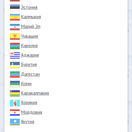
Эстония
Калмыкия
Марий Эл
Чувашия
Карелия
Аджария
Бурятия
Дагестан
Коми
Каракалпакия
Корякия
Мордовия
Якутия