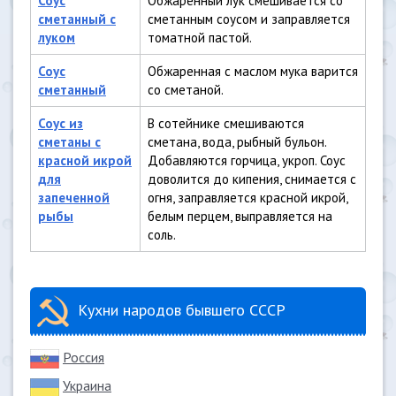
Соус
Обжаренный лук смешивается со
сметанный с
сметанным соусом и заправляется
луком
томатной пастой.
Соус
Обжаренная с маслом мука варится
сметанный
со сметаной.
Соус из
В сотейнике смешиваются
сметаны с
сметана, вода, рыбный бульон.
красной икрой
Добавляются горчица, укроп. Соус
для
доволится до кипения, снимается с
запеченной
огня, заправляется красной икрой,
рыбы
белым перцем, выправляется на
соль.
Кухни народов бывшего СССР
Россия
Украина