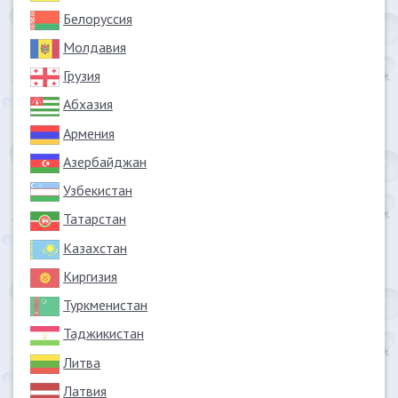
Белоруссия
Молдавия
Грузия
Абхазия
Армения
Азербайджан
Узбекистан
Татарстан
Казахстан
Киргизия
Туркменистан
Таджикистан
Литва
Латвия