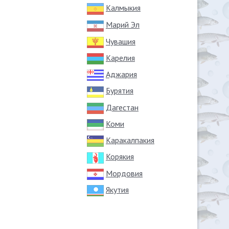
Калмыкия
Марий Эл
Чувашия
Карелия
Аджария
Бурятия
Дагестан
Коми
Каракалпакия
Корякия
Мордовия
Якутия