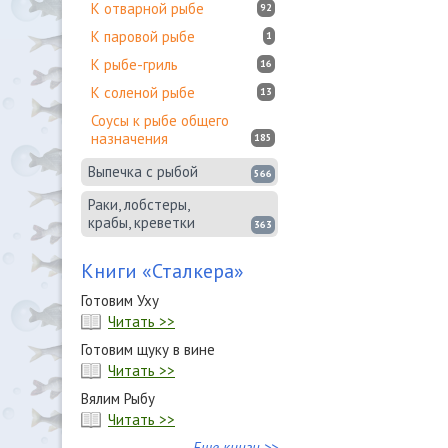
К отварной рыбе
92
К паровой рыбе
1
К рыбе-гриль
16
К соленой рыбе
13
Соусы к рыбе общего
назначения
185
Выпечка с рыбой
566
Раки, лобстеры,
крабы, креветки
363
Книги «Сталкера»
Готовим Уху
Читать >>
Готовим щуку в вине
Читать >>
Вялим Рыбу
Читать >>
Еще книги >>