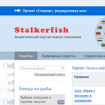
Проект «Сталкер»: упорядочивая хаос
Аналитический портал нового поколения
Рецепты
Кулинарные секреты
Справочная
Главная
‹
Соусы к рыб
Расширенный поиск
Название
Блюда из рыбы
Соус «Хрен с
уксусом» к
Рыбные холодные и
заливному
горячие закуски
2750