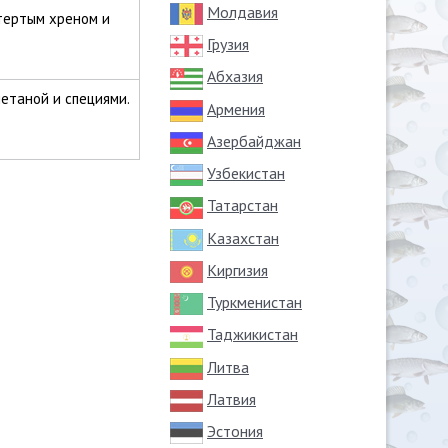
Молдавия
тертым хреном и
Грузия
Абхазия
етаной и специями.
Армения
Азербайджан
Узбекистан
Татарстан
Казахстан
Киргизия
Туркменистан
Таджикистан
Литва
Латвия
Эстония