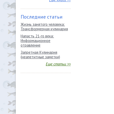
Последние статьи
Жизнь занятого человека:
Трансформерная кулинария
Напасть 21-го века:
Информационное
отравление
Запретная Кулинария
(неапетитные заметки)
Еще статьи >>