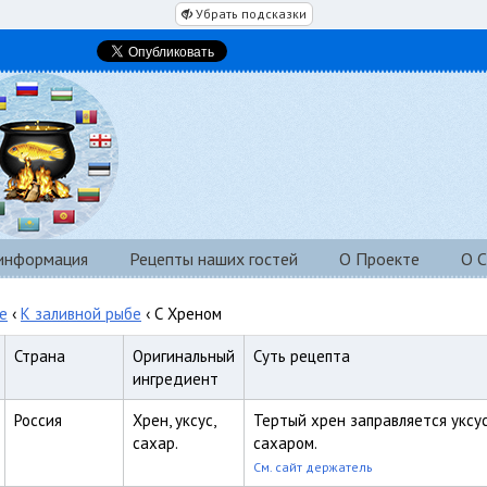
Убрать подсказки
 информация
Рецепты наших гостей
О Проекте
О С
е
‹
К заливной рыбе
‹ С Хреном
Страна
Оригинальный
Суть рецепта
ингредиент
Россия
Хрен, уксус,
Тертый хрен заправляется уксус
сахар.
сахаром.
См. сайт держатель