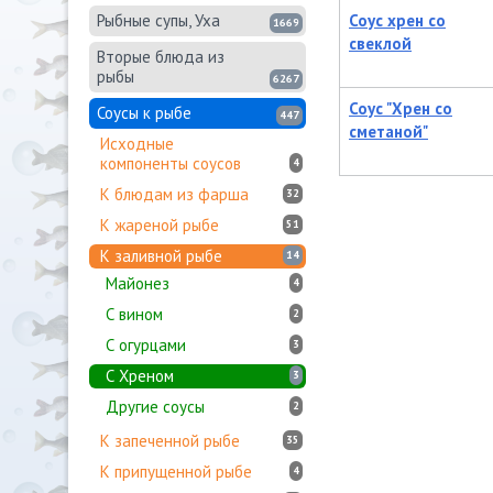
Рыбные супы, Уха
Соус хрен со
1669
свеклой
Вторые блюда из
рыбы
6267
Соус "Хрен со
Соусы к рыбе
447
сметаной"
Исходные
компоненты соусов
4
К блюдам из фарша
32
К жареной рыбе
51
К заливной рыбе
14
Майонез
4
С вином
2
С огурцами
3
С Хреном
3
Другие соусы
2
К запеченной рыбе
35
К припущенной рыбе
4