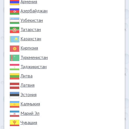
Армения
Азербайджан
Узбекистан
Татарстан
Казахстан
Киргизия
Туркменистан
Таджикистан
Литва
Латвия
Эстония
Калмыкия
Марий Эл
Чувашия