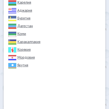
Карелия
Аджария
Бурятия
Дагестан
Коми
Каракалпакия
Корякия
Мордовия
Якутия