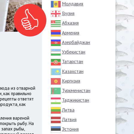
Молдавия
Грузия
Абхазия
Армения
Азербайджан
Узбекистан
Татарстан
Казахстан
Киргизия
блюда из отварной
Туркменистан
, как правильно
 рецепты ответят
Таджикистан
родукта, как
Литва
вления вареной
Латвия
покрыть рыбу. На
Эстония
 запах рыбы,