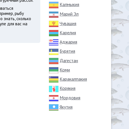
огуречный рассол.
Калмыкия
иваться
пример, рыбу
Марий Эл
о знать, сколько
Чувашия
упе для вас на
Карелия
Аджария
Бурятия
Дагестан
Коми
Каракалпакия
Корякия
Мордовия
Якутия