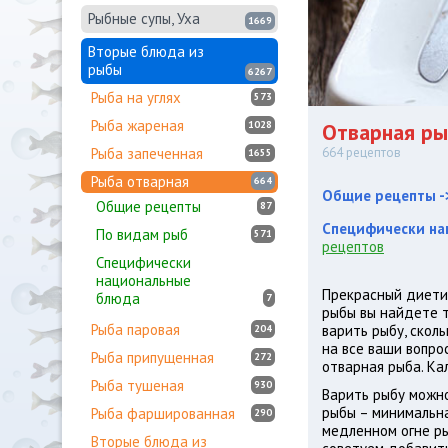
Рыбные супы, Уха
1669
Вторые блюда из
рыбы
6267
Рыба на углях
573
Рыба жареная
1028
Отварная ры
Рыба запеченная
664 рецептов
1655
Рыба отварная
664
Общие рецепты -
Общие рецепты
87
Специфически н
По видам рыб
571
рецептов
Специфически
национальные
Прекрасный диетич
блюда
7
рыбы вы найдете т
Рыба паровая
варить рыбу, скол
204
на все ваши вопро
Рыба припущенная
272
отварная рыба. Кал
Рыба тушеная
930
Варить рыбу можно
рыбы – минимальна
Рыба фаршированная
290
медленном огне ры
Вторые блюда из