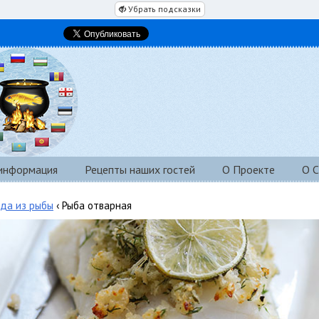
Убрать подсказки
 информация
Рецепты наших гостей
О Проекте
О С
да из рыбы
‹ Рыба отварная