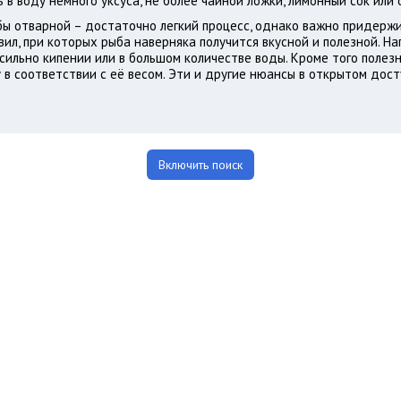
 в воду немного уксуса, не более чайной ложки, лимонный сок или 
ы отварной – достаточно легкий процесс, однако важно придерж
ил, при которых рыба наверняка получится вкусной и полезной. На
 сильно кипении или в большом количестве воды. Кроме того полезн
 в соответствии с её весом. Эти и другие нюансы в открытом дост
Включить поиск