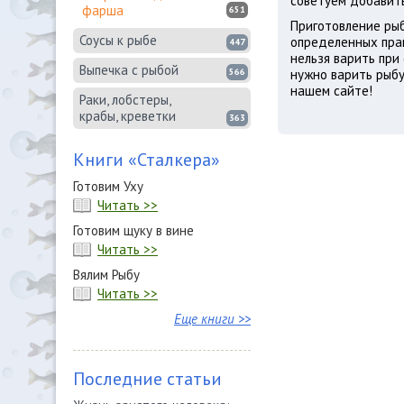
советуем добавить
фарша
651
Приготовление рыб
Соусы к рыбе
определенных прав
447
нельзя варить при
Выпечка с рыбой
566
нужно варить рыбу
нашем сайте!
Раки, лобстеры,
крабы, креветки
363
Книги «Сталкера»
Готовим Уху
Читать >>
Готовим щуку в вине
Читать >>
Вялим Рыбу
Читать >>
Еще книги >>
Последние статьи