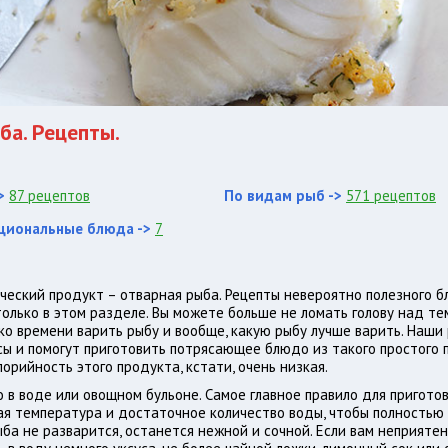
ба. Рецепты.
>
87 рецептов
По видам рыб ->
571 рецептов
ациональные блюда ->
7
еский продукт – отварная рыба. Рецепты невероятно полезного 
олько в этом разделе. Вы можете больше не ломать голову над тем
ько времени варить рыбу и вообще, какую рыбу лучше варить. Наши
сы и помогут приготовить потрясающее блюдо из такого простого п
орийность этого продукта, кстати, очень низкая.
 в воде или овощном бульоне. Самое главное правило для пригото
я температура и достаточное количество воды, чтобы полностью 
ба не разварится, останется нежной и сочной. Если вам неприятен