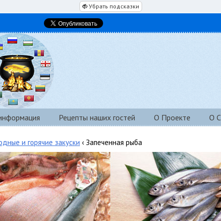
Убрать подсказки
 информация
Рецепты наших гостей
О Проекте
О С
одные и горячие закуски
‹ Запеченная рыба