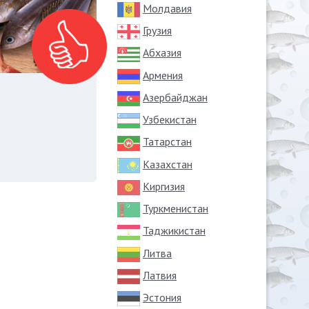
Молдавия
Грузия
Абхазия
Армения
Азербайджан
Узбекистан
Татарстан
Казахстан
Киргизия
Туркменистан
Таджикистан
Литва
Латвия
Эстония