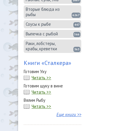
1669
Вторые блюда из
рыбы
6267
Соусы к рыбе
447
Выпечка с рыбой
566
Раки, лобстеры,
крабы, креветки
363
Книги «Сталкера»
Готовим Уху
Читать >>
Готовим щуку в вине
Читать >>
Вялим Рыбу
Читать >>
Еще книги >>