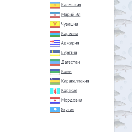
Калмыкия
Марий Эл
Чувашия
Карелия
Аджария
Бурятия
Дагестан
Коми
Каракалпакия
Корякия
Мордовия
Якутия