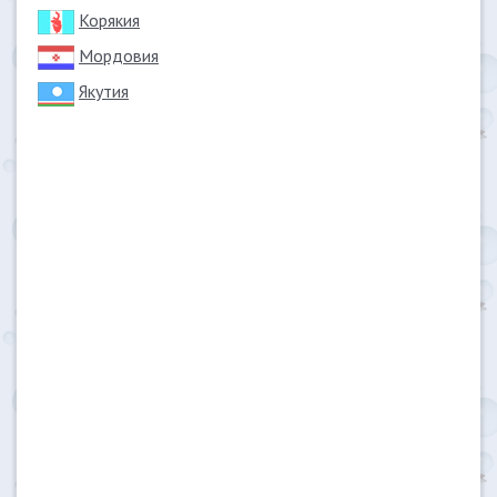
Корякия
Мордовия
Якутия