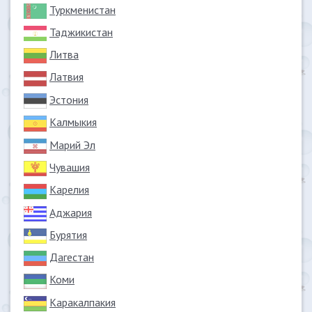
Туркменистан
Таджикистан
Литва
Латвия
Эстония
Калмыкия
Марий Эл
Чувашия
Карелия
Аджария
Бурятия
Дагестан
Коми
Каракалпакия