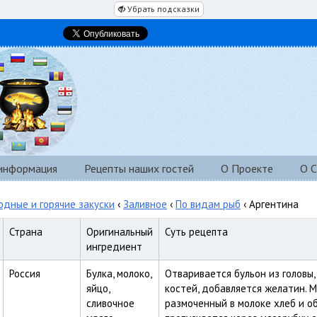
Убрать подсказки
 информация
Рецепты наших гостей
О Проекте
О С
одные и горячие закуски
‹
Заливное
‹
По видам рыб
‹ Аргентина
Страна
Оригинальный
Суть рецепта
ингредиент
Россия
Булка, молоко,
Отваривается бульон из головы, 
яйцо,
костей, добавляется желатин. М
сливочное
размоченный в молоке хлеб и о