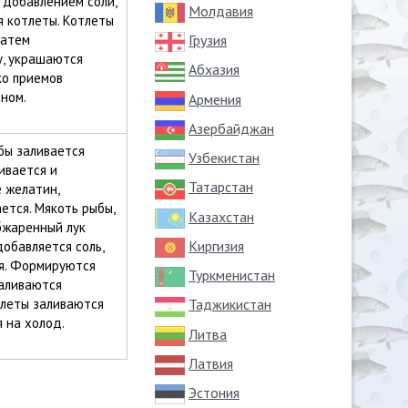
 добавлением соли,
Молдавия
я котлеты. Котлеты
затем
Грузия
у, украшаются
Абхазия
ко приемов
ном.
Армения
Азербайджан
ыбы заливается
Узбекистан
ивается и
Татарстан
 желатин,
ется. Мякоть рыбы,
Казахстан
бжаренный лук
Киргизия
добавляется соль,
ся. Формируются
Туркменистан
заливаются
тлеты заливаются
Таджикистан
 на холод.
Литва
Латвия
Эстония