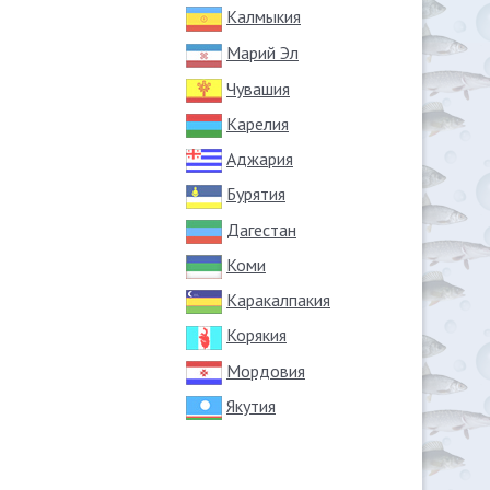
Калмыкия
Марий Эл
Чувашия
Карелия
Аджария
Бурятия
Дагестан
Коми
Каракалпакия
Корякия
Мордовия
Якутия