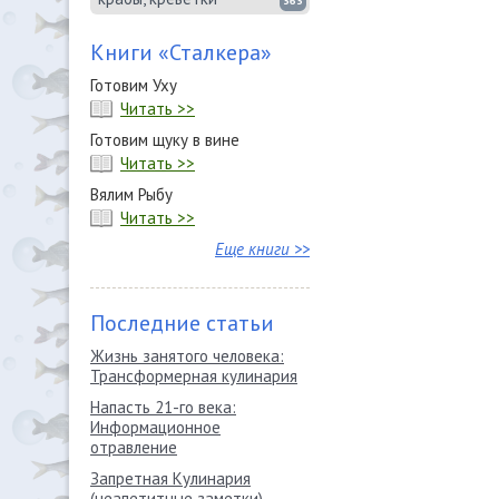
363
Книги «Сталкера»
Готовим Уху
Читать >>
Готовим щуку в вине
Читать >>
Вялим Рыбу
Читать >>
Еще книги >>
Последние статьи
Жизнь занятого человека:
Трансформерная кулинария
Напасть 21-го века:
Информационное
отравление
Запретная Кулинария
(неапетитные заметки)