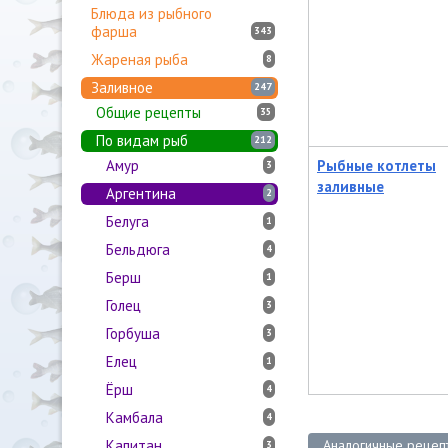
Блюда из рыбного
фарша
343
Жареная рыба
8
Заливное
247
Общие рецепты
35
По видам рыб
212
Амур
Рыбные котлеты
3
заливные
Аргентина
2
Белуга
1
Бельдюга
4
Берш
1
Голец
3
Горбуша
3
Елец
1
Ёрш
4
Камбала
4
Капитан
Аналогичные рецеп
3