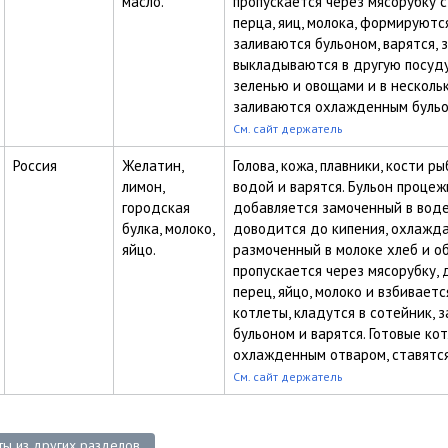
масло.
пропускается через мясорубку с
перца, яиц, молока, формируютс
заливаются бульоном, варятся, 
выкладываются в другую посуд
зеленью и овощами и в несколь
заливаются охлажденным бульо
См. сайт держатель
Россия
Желатин,
Голова, кожа, плавники, кости р
лимон,
водой и варятся. Бульон процеж
городская
добавляется замоченный в воде
булка, молоко,
доводится до кипения, охлажда
яйцо.
размоченный в молоке хлеб и о
пропускается через мясорубку, 
перец, яйцо, молоко и взбивает
котлеты, кладутся в сотейник, 
бульоном и варятся. Готовые ко
охлажденным отваром, ставятся
См. сайт держатель
ты из других разделов