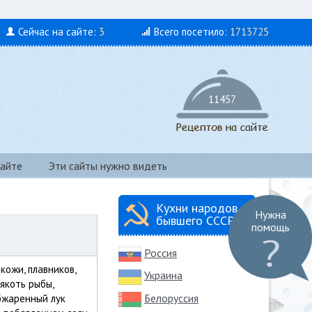
Сейчас на сайте:
3
Всего посетило:
1713725
11457
айте
Эти сайты нужно видеть
Кухни народов
Нужна
бывшего СССР
помощь
Россия
кожи, плавников,
Украина
якоть рыбы,
Белоруссия
бжаренный лук