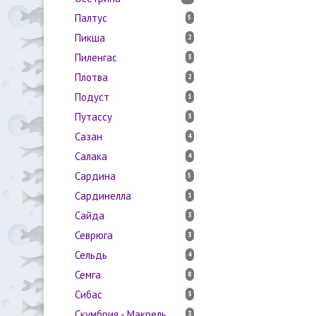
Палтус
5
Пикша
2
Пиленгас
3
Плотва
2
Подуст
1
Путассу
3
Сазан
4
Салака
4
Сардина
5
Сардинелла
1
Сайда
3
Севрюга
3
Сельдь
4
Семга
8
Сибас
3
Скумбрия - Макрель
3