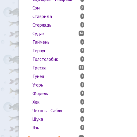
Сом
5
Ставрида
3
Стерлядь
3
Судак
16
Таймень
3
Терпуг
1
Толстолобик
4
Треска
11
Тунец
3
Угорь
3
Форель
4
Хек
3
Чехонь - Сабля
2
Щука
8
Язь
2