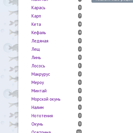
Карась
3
Карп
7
Кета
4
Кефаль
4
Ледяная
3
Лещ
2
Линь
3
Лосось
5
Макрурус
2
Мероу
1
Минтай
3
Морской окунь
3
Налим
1
Нототения
2
Окунь
3
Осетрина
12