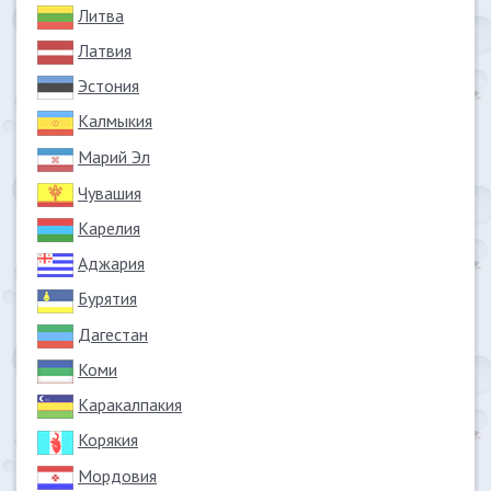
Литва
Латвия
Эстония
Калмыкия
Марий Эл
Чувашия
Карелия
Аджария
Бурятия
Дагестан
Коми
Каракалпакия
Корякия
Мордовия