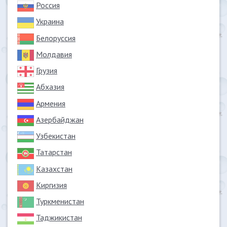
Россия
Украина
Белоруссия
Молдавия
Грузия
Абхазия
Армения
Азербайджан
Узбекистан
Татарстан
Казахстан
Киргизия
Туркменистан
Таджикистан