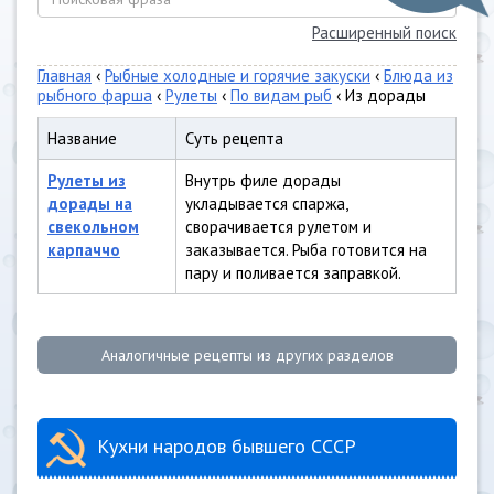
Расширенный поиск
Главная
‹
Рыбные холодные и горячие закуски
‹
Блюда из
рыбного фарша
‹
Рулеты
‹
По видам рыб
‹ Из дорады
Название
Суть рецепта
Рулеты из
Внутрь филе дорады
дорады на
укладывается спаржа,
свекольном
сворачивается рулетом и
карпаччо
заказывается. Рыба готовится на
пару и поливается заправкой.
Аналогичные рецепты из других разделов
Кухни народов бывшего СССР