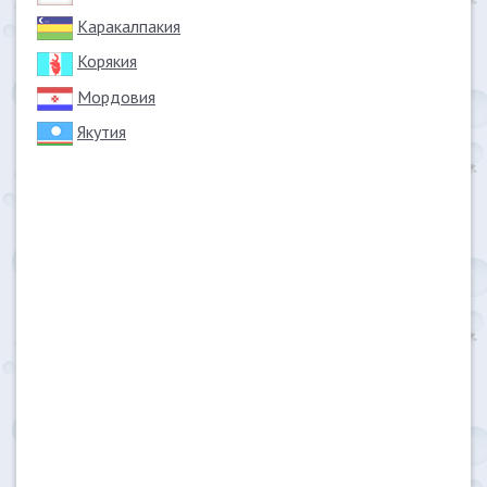
Каракалпакия
Корякия
Мордовия
Якутия