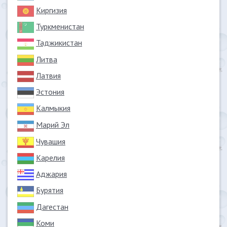
Киргизия
Туркменистан
Таджикистан
Литва
Латвия
Эстония
Калмыкия
Марий Эл
Чувашия
Карелия
Аджария
Бурятия
Дагестан
Коми