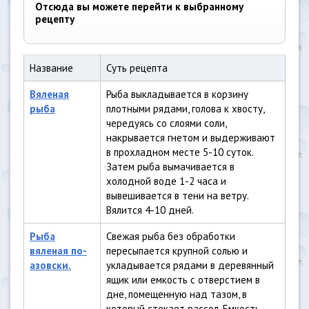
Отсюда вы можете перейти к выбранному
рецепту
Название
Суть рецепта
Вяленая
Рыба выкладывается в корзину
рыба
плотными рядами, голова к хвосту,
чередуясь со слоями соли,
накрывается гнетом и выдерживают
в прохладном месте 5-10 суток.
Затем рыба вымачивается в
холодной воде 1-2 часа и
вывешивается в тени на ветру.
Вялится 4-10 дней.
Рыба
Cвежая рыба без обработки
вяленая по-
пересыпается крупной солью и
азовски.
укладывается рядами в деревянный
ящик или емкость с отверстием в
дне, помещенную над тазом, в
который стекает рассол. Емкость