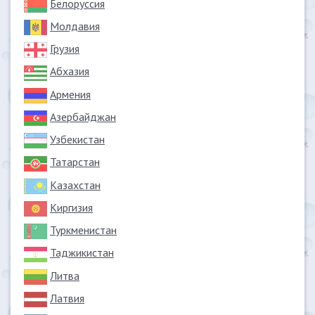
Белоруссия
Молдавия
Грузия
Абхазия
Армения
Азербайджан
Узбекистан
Татарстан
Казахстан
Киргизия
Туркменистан
Таджикистан
Литва
Латвия