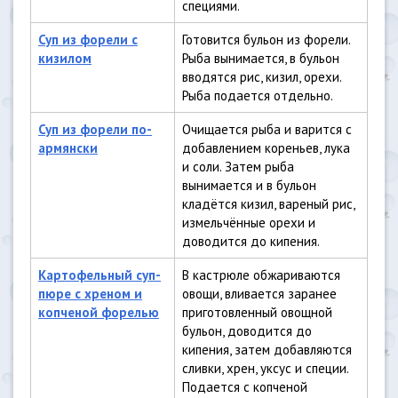
специями.
Суп из форели с
Готовится бульон из форели.
кизилом
Рыба вынимается, в бульон
вводятся рис, кизил, орехи.
Рыба подается отдельно.
Суп из форели по-
Очищается рыба и варится с
армянски
добавлением кореньев, лука
и соли. Затем рыба
вынимается и в бульон
кладётся кизил, вареный рис,
измельчённые орехи и
доводится до кипения.
Картофельный суп-
В кастрюле обжариваются
пюре с хреном и
овощи, вливается заранее
копченой форелью
приготовленный овощной
бульон, доводится до
кипения, затем добавляются
сливки, хрен, уксус и специи.
Подается с копченой