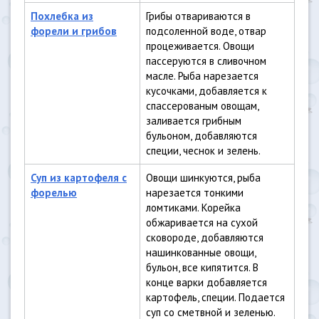
Похлебка из
Грибы отвариваются в
форели и грибов
подсоленной воде, отвар
процеживается. Овощи
пассеруются в сливочном
масле. Рыба нарезается
кусочками, добавляется к
спассерованым овощам,
заливается грибным
бульоном, добавляются
специи, чеснок и зелень.
Суп из картофеля с
Овощи шинкуются, рыба
форелью
нарезается тонкими
ломтиками. Корейка
обжаривается на сухой
сковороде, добавляются
нашинкованные овощи,
бульон, все кипятится. В
конце варки добавляется
картофель, специи. Подается
суп со сметвной и зеленью.