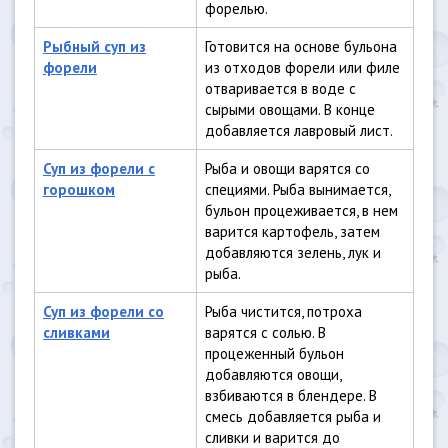
форелью.
Рыбный суп из
Готовится на основе бульона
форели
из отходов форели или филе
отваривается в воде с
сырыми овощами. В конце
добавляется лавровый лист.
Суп из форели с
Рыба и овощи варятся со
горошком
специями. Рыба вынимается,
бульон процеживается, в нем
варится картофель, затем
добавляются зелень, лук и
рыба.
Суп из форели со
Рыба чистится, потроха
сливками
варятся с солью. В
процеженный бульон
добавляются овощи,
взбиваются в блендере. В
смесь добавляется рыба и
сливки и варится до