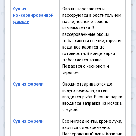
Суп из
Овощи нарезаются и
консервированной
пассеруются в растительном
форели
масле, чеснок и зелень
измельчается. В
пассерованнные овощи
добавляются специи, горячая
вода, все варится до
готовности. В конце варки
добавляется лапша.
Подается с чесноком и
укропом.
Суп из форели
Овощи отвариваются до
полуготовности, затем
вводится рыба. В конце варки
вводится заправка из молока
с мукой.
Суп из форели
Все ингредиенты, кроме лука,
варятся одновременно.
Пассерованный лук и базилик