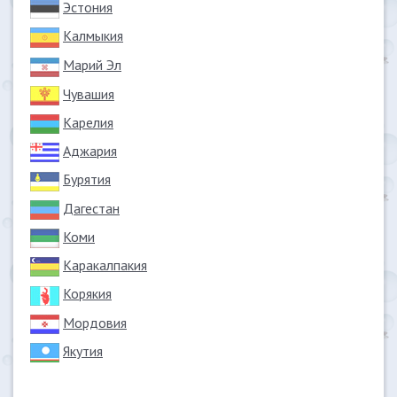
Эстония
Калмыкия
Марий Эл
Чувашия
Карелия
Аджария
Бурятия
Дагестан
Коми
Каракалпакия
Корякия
Мордовия
Якутия