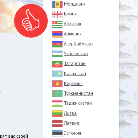
Молдавия
Грузия
Абхазия
Армения
.
Азербайджан
Узбекистан
Татарстан
Казахстан
Киргизия
в
Туркменистан
Таджикистан
Литва
Латвия
Эстония
рят вас своей