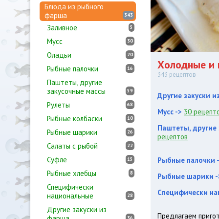
Блюда из рыбного
фарша
343
Заливное
5
Мусс
30
Оладьи
20
Холодные и 
Рыбные палочки
16
343 рецептов
Паштеты, другие
закусочные массы
59
Другие закуски и
Рулеты
68
Мусс ->
30 рецепт
Рыбные колбаски
10
Паштеты, другие
Рыбные шарики
26
рецептов
Салаты с рыбой
22
Суфле
Рыбные палочки 
15
Рыбные хлебцы
8
Рыбные шарики -
Специфически
Специфически на
национальные
28
Другие закуски из
Предлагаем пригот
фарша
36