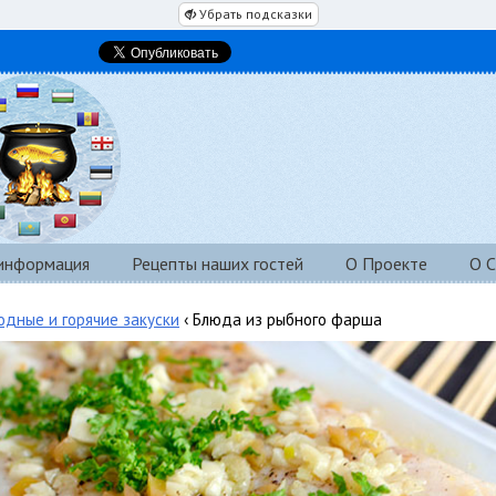
Убрать подсказки
 информация
Рецепты наших гостей
О Проекте
О С
одные и горячие закуски
‹ Блюда из рыбного фарша