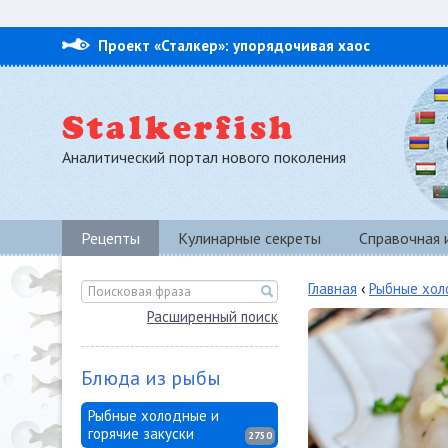
Проект «Сталкер»: упорядочивая хаос
Аналитический портал нового поколения
Рецепты
Кулинарные секреты
Справочная
Главная
‹
Рыбные хол
Расширенный поиск
Блюда из рыбы
Рыбные холодные и
горячие закуски
2750