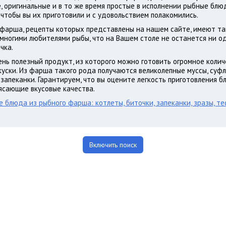
е, оригинальные и в то же время простые в исполнении рыбные бл
 чтобы вы их приготовили и с удовольствием полакомились.
 фарша, рецепты которых представлены на нашем сайте, имеют т
 многими любителями рыбы, что на Вашем столе не останется ни о
чка.
нь полезный продукт, из которого можно готовить огромное колич
куски. Из фарша такого рода получаются великолепные муссы, суфл
 запеканки. Гарантируем, что вы оцените легкость приготовления б
ясающие вкусовые качества.
 блюда из рыбного фарша: котлеты, биточки, запеканки, зразы, те
Включить поиск