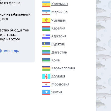
юда из фарша
Калмыкия
Марий Эл
акой незабываемый
дного
Чувашия
Карелия
ество блюд, в том
е, а также
Аджария
люд из этого
Бурятия
фтели и др.
Дагестан
Коми
Каракалпакия
Корякия
Мордовия
Якутия