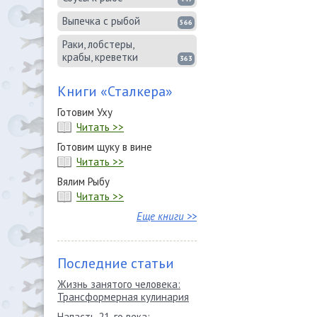
Выпечка с рыбой
566
Раки, лобстеры,
крабы, креветки
363
Книги «Сталкера»
Готовим Уху
Читать >>
Готовим щуку в вине
Читать >>
Вялим Рыбу
Читать >>
Еще книги >>
Последние статьи
Жизнь занятого человека:
Трансформерная кулинария
Напасть 21-го века: