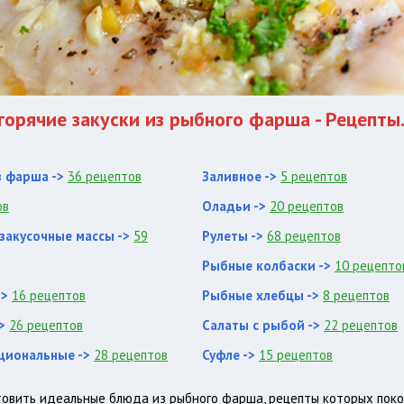
горячие закуски из рыбного фарша - Рецепты
з фарша ->
36 рецептов
Заливное ->
5 рецептов
ов
Оладьи ->
20 рецептов
 закусочные массы ->
59
Рулеты ->
68 рецептов
Рыбные колбаски ->
10 рецепто
->
16 рецептов
Рыбные хлебцы ->
8 рецептов
>
26 рецептов
Салаты с рыбой ->
22 рецептов
циональные ->
28 рецептов
Суфле ->
15 рецептов
овить идеальные блюда из рыбного фарша, рецепты которых поко