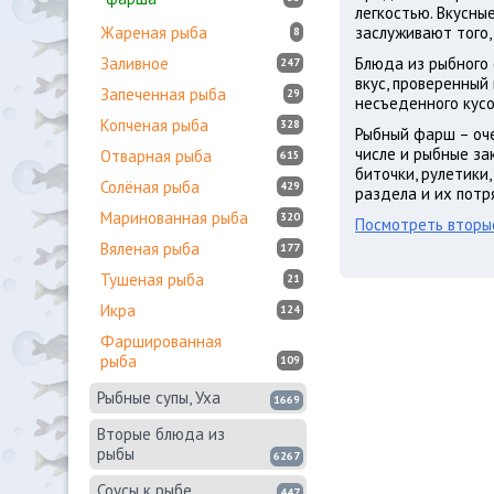
легкостью. Вкусны
Жареная рыба
заслуживают того,
8
Заливное
Блюда из рыбного
247
вкус, проверенный
Запеченная рыба
29
несъеденного кусо
Копченая рыба
328
Рыбный фарш – оче
числе и рыбные за
Отварная рыба
615
биточки, рулетики,
Солёная рыба
429
раздела и их потр
Маринованная рыба
320
Посмотреть вторые
Вяленая рыба
177
Тушеная рыба
21
Икра
124
Фаршированная
рыба
109
Рыбные супы, Уха
1669
Вторые блюда из
рыбы
6267
Соусы к рыбе
447