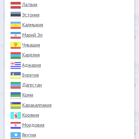
Латвия
Эстония
Калмыкия
Марий Эл
Чувашия
Карелия
Аджария
Бурятия
Дагестан
Коми
Каракалпакия
Корякия
Мордовия
Якутия