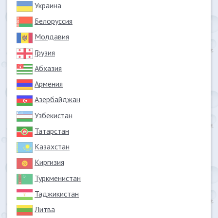
Украина
Белоруссия
Молдавия
Грузия
Абхазия
Армения
Азербайджан
Узбекистан
Татарстан
Казахстан
Киргизия
Туркменистан
Таджикистан
Литва