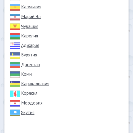
Калмыкия
Марий Эл
Чувашия
Карелия
Аджария
Бурятия
Дагестан
Коми
Каракалпакия
Корякия
Мордовия
Якутия