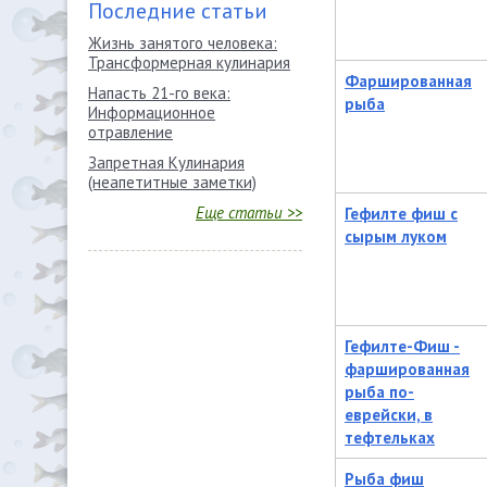
Последние статьи
Жизнь занятого человека:
Трансформерная кулинария
Фаршированная
Напасть 21-го века:
рыба
Информационное
отравление
Запретная Кулинария
(неапетитные заметки)
Еще статьи >>
Гефилте фиш с
сырым луком
Гефилте-Фиш -
фаршированная
рыба по-
еврейски, в
тефтельках
Рыба фиш