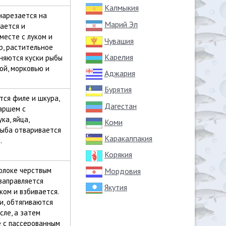
Калмыкия
нарезается на
Марий Эл
ается и
месте с луком и
Чувашия
р, растительное
Карелия
лняются куски рыбы
ой, морковью и
Аджария
Бурятия
тся филе и шкура,
Дагестан
аршем с
ка, яйца,
Коми
Рыба отваривается
Каракалпакия
.
Корякия
олоке черствым
Мордовия
заправляется
Якутия
ком и взбивается.
, обтягиваются
сле, а затем
е с пассерованным