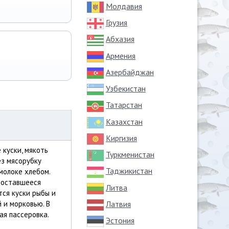
Молдавия
Грузия
Абхазия
Армения
Азербайджан
Узбекистан
Татарстан
Казахстан
Киргизия
 куски, мякоть
Туркменистан
ез мясорубку
Таджикистан
молоке хлебом.
и оставшееся
Литва
ся куски рыбы и
Латвия
 и морковью. В
ая пассеровка.
Эстония