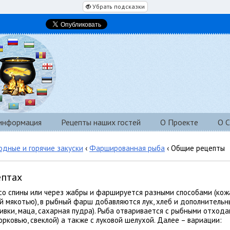
Убрать подсказки
 информация
Рецепты наших гостей
О Проекте
О С
одные и горячие закуски
‹
Фаршированная рыба
‹ Общие рецепты
ептах
со спины или через жабры и фаршируется разными способами (кож
ой мякотью), в рыбный фарш добавляются лук, хлеб и дополнитель
сливки, маца, сахарная пудра). Рыба отваривается с рыбными отхода
орковью, свеклой) а также с луковой шелухой. Далее – вариации: