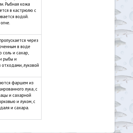
и. Рыбная кожа
ется в кастрюлю с
ивается водой.
огне.
пропускается через
моченным в воде
 соль и сахар,
и рыбы и
 отходами, луковой
яются фаршем из
шированного лука, с
мацы и сахарной
орковью и луком, с
аля и сахара.