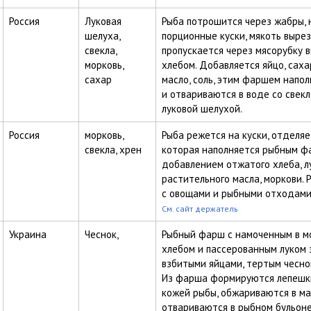
Россия
Луковая
Рыба потрошится через жабры, 
шелуха,
порционные куски, мякоть вырез
свекла,
пропускается через мясорубку в
морковь,
хлебом. Добавляется яйцо, саха
сахар
масло, соль, этим фаршем напо
и отвариваются в воде со свекл
луковой шелухой.
Россия
морковь,
Рыба режется на куски, отделяе
свекла, хрен
которая наполняется рыбным ф
добавлением отжатого хлеба, лу
растительного масла, моркови. 
с овощами и рыбными отходами
См. сайт держатель
Украина
Чеснок,
Рыбный фарш с намоченным в м
хлебом и пассерованным луком 
взбитыми яйцами, тертым чесно
Из фарша формируются лепешки
кожей рыбы, обжариваются в ма
отвариваются в рыбном бульон