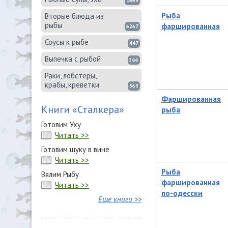
1669
Рыба
Вторые блюда из
рыбы
фаршированная
6267
Соусы к рыбе
447
Выпечка с рыбой
566
Раки, лобстеры,
крабы, креветки
363
Фаршированная
Книги «Сталкера»
рыба
Готовим Уху
Читать >>
Готовим щуку в вине
Читать >>
Рыба
Вялим Рыбу
фаршированная
Читать >>
по-одесски
Еще книги >>