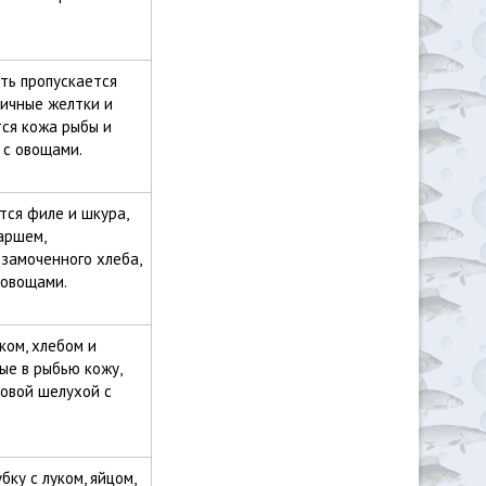
оть пропускается
яичные желтки и
ся кожа рыбы и
 с овощами.
тся филе и шкура,
аршем,
замоченного хлеба,
 овощами.
ком, хлебом и
ые в рыбью кожу,
ковой шелухой с
бку с луком, яйцом,