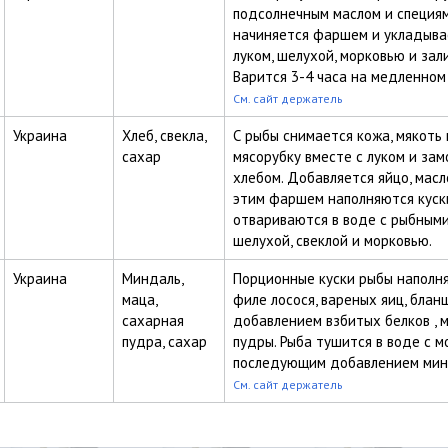
подсолнечным маслом и специям
начиняется фаршем и укладыва
луком, шелухой, морковью и зал
Варится 3-4 часа на медленном 
См. сайт держатель
Украина
Хлеб, свекла,
С рыбы снимается кожа, мякоть 
сахар
мясорубку вместе с луком и за
хлебом. Добавляется яйцо, масло
этим фаршем наполняются куск
отвариваются в воде с рыбными
шелухой, свеклой и морковью.
Украина
Миндаль,
Порционные куски рыбы наполн
маца,
филе лосося, вареных яиц, блан
сахарная
добавлением взбитых белков , 
пудра, сахар
пудры. Рыба тушится в воде с м
последующим добавлением минд
См. сайт держатель