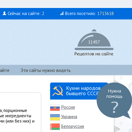
Сейчас на сайте:
2
Всего посетило:
1713618
11457
айте
Эти сайты нужно видеть
Кухни народов
Нужна
бывшего СССР
помощь
Россия
а, порционные
ные ингредиенты
Украина
ми (или без них) и
Белоруссия