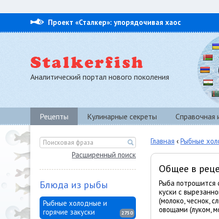
Проект «Сталкер»: упорядочивая хаос
Аналитический портал нового поколения
Рецепты
Кулинарные секреты
Справочная
Главная
‹
Рыбные хол
Расширенный поиск
Общее в рец
Блюда из рыбы
Рыба потрошится 
куски с вырезанн
(молоко, чеснок, 
Рыбные холодные и
овощами (луком, м
горячие закуски
2750