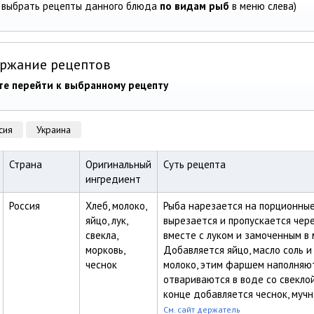
 выбрать рецепты данного блюда
по видам рыб
в меню слева)
ержание рецептов
е перейти к выбранному рецепту
сия
Украина
Страна
Оригинальный
Суть рецепта
ингредиент
Россия
Хлеб, молоко,
Рыба нарезается на порционные
яйцо, лук,
вырезается и пропускается чер
свекла,
вместе с луком и замоченным в 
морковь,
Добавляется яйцо, масло соль 
чеснок
молоко, этим фаршем наполняют
отвариваются в воде со свеклой
конце добавляется чеснок, мучн
См. сайт держатель