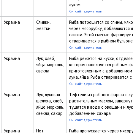
луком.
См. сайт держатель
Украина
Сливки,
Рыба потрошится со спины, мяк
желтки
через мясорубку, добавляются 
сливки. Этой смесью фарширует
отваривается в рыбном бульоне
См. сайт держатель
Украина
Лук, хлеб,
Рыба режется на куски, отделяе
яйца, морковь,
которая наполняется рыбным ф
свекла
приготовленным с добавлением 
лука, яйца. Рыба отваривается с
См. сайт держатель
Украина
Лук, луковая
Тефтели из рыбного фарша с лу
шелуха, хлеб,
растительным маслом, завернут
яйцо, морковь,
тушатся в воде с овощами и лу
свекла, сахар
добавлением сахара.
См. сайт держатель
Украина
Нет.
Рыба пропускается через мясору