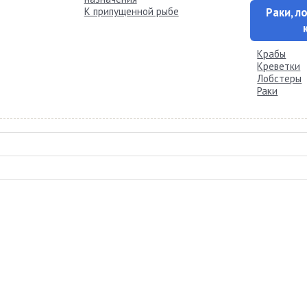
К припущенной рыбе
Раки, л
Крабы
Креветки
Лобстеры
Раки