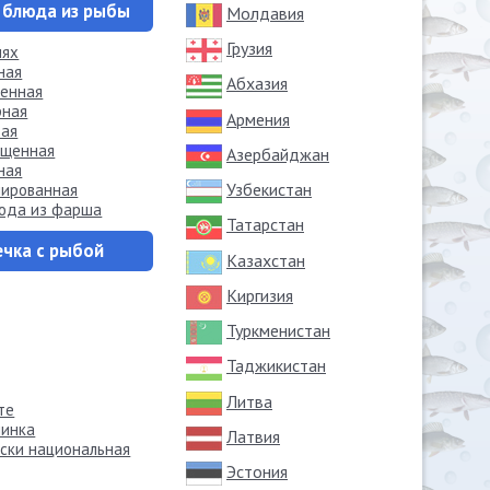
 блюда из рыбы
Молдавия
Грузия
лях
ная
Абхазия
ченная
рная
Армения
вая
ущенная
Азербайджан
ная
Узбекистан
ированная
юда из фарша
Татарстан
чка с рыбой
Казахстан
Киргизия
Туркменистан
Таджикистан
Литва
те
чинка
Латвия
ски национальная
Эстония