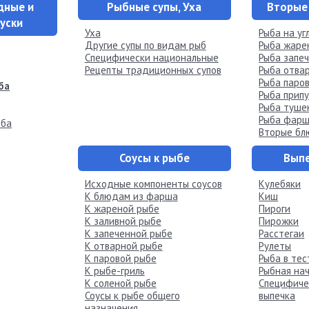
дные и
Рыбные супы, Уха
Вторые
куски
Уха
Рыба на уг
Другие супы по видам рыб
Рыба жаре
Специфически национальные
Рыба запе
Рецепты традиционных супов
Рыба отва
Рыба паро
ба
Рыба прип
Рыба туше
Рыба фарш
ыба
Вторые бл
Соусы к рыбе
Выпе
Исходные компоненты соусов
Кулебяки
К блюдам из фарша
Киш
К жареной рыбе
Пироги
К заливной рыбе
Пирожки
К запеченной рыбе
Расстегаи
К отварной рыбе
Рулеты
К паровой рыбе
Рыба в тес
К рыбе-гриль
Рыбная на
К соленой рыбе
Специфиче
Соусы к рыбе общего
выпечка
назначения