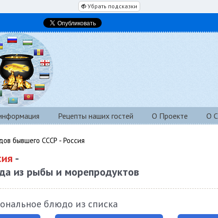
Убрать подсказки
 информация
Рецепты наших гостей
О Проекте
О С
дов бывшего СССР - Россия
сия
-
да из рыбы и морепродуктов
ональное блюдо из списка