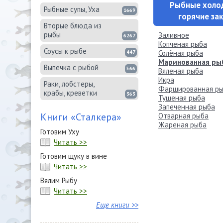
Рыбные холо
Рыбные супы, Уха
1669
горячие за
Вторые блюда из
рыбы
Заливное
6267
Копченая рыба
Соусы к рыбе
Солёная рыба
447
Маринованная ры
Выпечка с рыбой
566
Вяленая рыба
Икра
Раки, лобстеры,
Фаршированная р
крабы, креветки
363
Тушеная рыба
Запеченная рыба
Книги «Сталкера»
Отварная рыба
Жареная рыба
Готовим Уху
Читать >>
Готовим щуку в вине
Читать >>
Вялим Рыбу
Читать >>
Еще книги >>