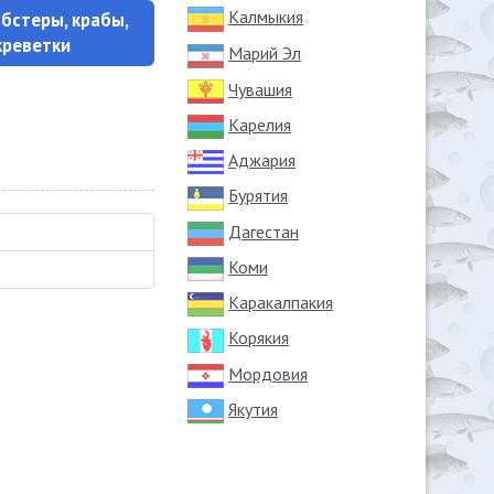
Калмыкия
обстеры, крабы,
креветки
Марий Эл
Чувашия
Карелия
Аджария
Бурятия
Дагестан
Коми
Каракалпакия
Корякия
Мордовия
Якутия