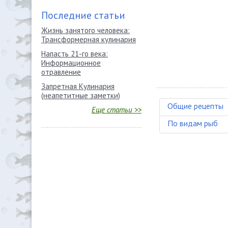
Последние статьи
Жизнь занятого человека:
Трансформерная кулинария
Напасть 21-го века:
Информационное
отравление
Запретная Кулинария
(неапетитные заметки)
Общие рецепты
Еще статьи >>
По видам рыб