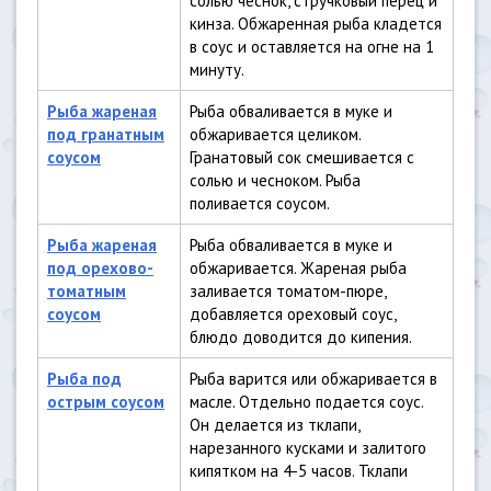
солью чеснок, стручковый перец и
кинза. Обжаренная рыба кладется
в соус и оставляется на огне на 1
минуту.
Рыба жареная
Рыба обваливается в муке и
под гранатным
обжаривается целиком.
соусом
Гранатовый сок смешивается с
солью и чесноком. Рыба
поливается соусом.
Рыба жареная
Рыба обваливается в муке и
под орехово-
обжаривается. Жареная рыба
томатным
заливается томатом-пюре,
соусом
добавляется ореховый соус,
блюдо доводится до кипения.
Рыба под
Рыба варится или обжаривается в
острым соусом
масле. Отдельно подается соус.
Он делается из тклапи,
нарезанного кусками и залитого
кипятком на 4-5 часов. Тклапи