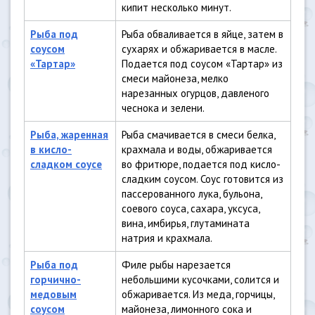
кипит несколько минут.
Рыба под
Рыба обваливается в яйце, затем в
соусом
сухарях и обжаривается в масле.
«Тартар»
Подается под соусом «Тартар» из
смеси майонеза, мелко
нарезанных огурцов, давленого
чеснока и зелени.
Рыба, жаренная
Рыба смачивается в смеси белка,
в кисло-
крахмала и воды, обжаривается
сладком соусе
во фритюре, подается под кисло-
сладким соусом. Соус готовится из
пассерованного лука, бульона,
соевого соуса, сахара, уксуса,
вина, имбирья, глутамината
натрия и крахмала.
Рыба под
Филе рыбы нарезается
горчично-
небольшими кусочками, солится и
медовым
обжаривается. Из меда, горчицы,
соусом
майонеза, лимонного сока и