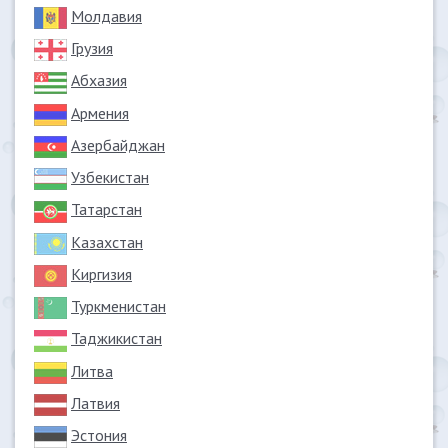
Молдавия
Грузия
Абхазия
Армения
Азербайджан
Узбекистан
Татарстан
Казахстан
Киргизия
Туркменистан
Таджикистан
Литва
Латвия
Эстония