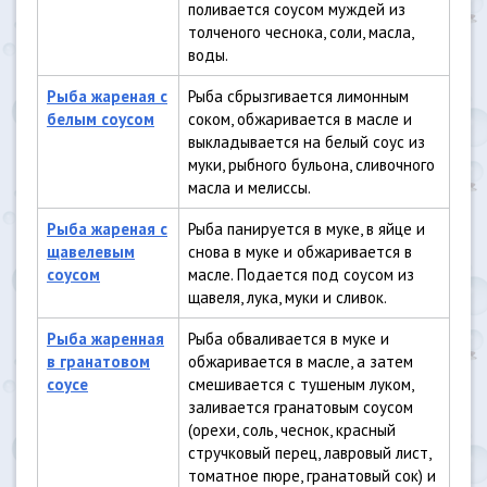
поливается соусом муждей из
толченого чеснока, соли, масла,
воды.
Рыба жареная с
Рыба сбрызгивается лимонным
белым соусом
соком, обжаривается в масле и
выкладывается на белый соус из
муки, рыбного бульона, сливочного
масла и мелиссы.
Рыба жареная с
Рыба панируется в муке, в яйце и
щавелевым
снова в муке и обжаривается в
соусом
масле. Подается под соусом из
щавеля, лука, муки и сливок.
Рыба жаренная
Рыба обваливается в муке и
в гранатовом
обжаривается в масле, а затем
соусе
смешивается с тушеным луком,
заливается гранатовым соусом
(орехи, соль, чеснок, красный
стручковый перец, лавровый лист,
томатное пюре, гранатовый сок) и