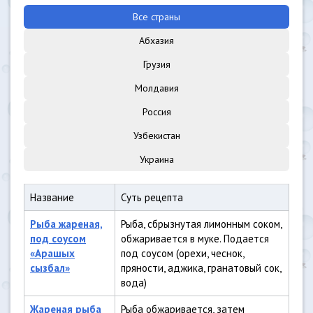
Все страны
Абхазия
Грузия
Молдавия
Россия
Узбекистан
Украина
Название
Суть рецепта
Рыба жареная,
Рыба, сбрызнутая лимонным соком,
под соусом
обжаривается в муке. Подается
«Арашых
под соусом (орехи, чеснок,
сызбал»
пряности, аджика, гранатовый сок,
вода)
Жареная рыба
Рыба обжаривается, затем