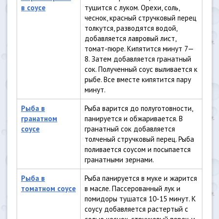
в соусе
тушится с луком. Орехи, соль,
чеснок, красный стручковый перец
толкутся, разводятся водой,
добавляется лавровый лист,
томат-пюре. Кипятится минут 7—
8. Затем добавляется гранатный
сок. Полученный соус выливается к
рыбе. Все вместе кипятится пару
минут.
Рыба в
Рыба варится до полуготовности,
гранатном
панируется и обжаривается. В
соусе
гранатный сок добавляется
толченый стручковый перец. Рыба
поливается соусом и посыпается
гранатными зернами.
Рыба в
Рыба панируется в муке и жарится
томатном соусе
в масле. Пассерованный лук и
помидоры тушатся 10-15 минут. К
соусу добавляется растертый с