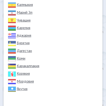
Калмыкия
Марий Эл
Чувашия
Карелия
Аджария
Бурятия
Дагестан
Коми
Каракалпакия
Корякия
Мордовия
Якутия