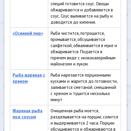
специй готовится соус. Овощи
обжариваются и добавляются в
соус. Соус выливается на рыбу и
доводится до кипения.
«Осенний пир»
Рыба чистится, потрошится,
промывается, обсушивается
салфеткой, обваливается в муке и
обжаривается. Подается в
горячем виде с низкокалорийным
майонезом и луком.
Рыба жареная с
Рыба нарезается порционными
хреном
кусками и жарится до готовности,
заливается сметаной, смешанной
с хреном и тушится несколько
минут
Жареная рыба
Очищенная рыба моется,
под соусом
разделывается на порции, солится
и выдерживается 2 часа. Порции
обсушиваются и обжариваются в