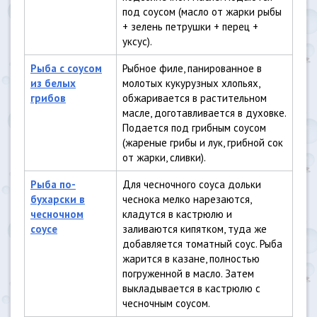
под соусом (масло от жарки рыбы
+ зелень петрушки + перец +
уксус).
Рыба с соусом
Рыбное филе, панированное в
из белых
молотых кукурузных хлопьях,
грибов
обжаривается в растительном
масле, доготавливается в духовке.
Подается под грибным соусом
(жареные грибы и лук, грибной сок
от жарки, сливки).
Рыба по-
Для чесночного соуса дольки
бухарски в
чеснока мелко нарезаются,
чесночном
кладутся в кастрюлю и
соусе
заливаются кипятком, туда же
добавляется томатный соус. Рыба
жарится в казане, полностью
погруженной в масло. Затем
выкладывается в кастрюлю с
чесночным соусом.