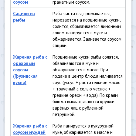
соусом
гранатным соусом.
Сациви из
Рыба чистится, промывается,
рыбы
нарезается на порционные куски,
солится, сбрызгивается лимонным
соком, панируется в муке и
обжаривается. Заливается соусом
сациви.
Жареная рыба с
Порционные куски рыбы солятся,
ореховым
обваливаются в муке и
соусом
обжариваются в масле. При
(Грузинская
подаче в центр блюда наливается
кухня)
соус (уксус + растительное масло
+ толчёный с солью чеснок +
грецкие орехи + вода). По краям
блюда выкладываются кружки
варёных яиц с рубленной
петрушкой.
Жареная рыба с
Рыба панируется в кукурузной
соусом муждей
муке, обжаривается в масле и