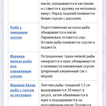
масле, складываются в кастрюлю
и ставится в духовку на несколько
минут. Перед подачей поливается
белым соусом с рассолом.
Рыба с
Подготовленная на куски рыба
лимонным
обжаривается в масле.
соусом
Параллельно готовится соус.
Готовая рыба поливается соусом и
подается.
Жареная
Потрошенные тушки мелкой рыбы
мелкая рыба
панируются в муке, обжариваются
под
и поливаются клюквенным соусом
клюквенным
(упаренный клюквенный сок с
соусом
мёдом).
Жареная белая
Ломтики рыбы толщиной 1.5 см
рыба с соусом
выдерживаются 30 минут в
из петрушки
уксусе, затем обваливаются в
муке и поджариваются на
подсолнечном масле. Подаются