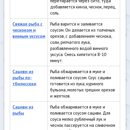
перетирается через сито, туда
добавляется кинза, чеснок, перец,
соль.
Свежая рыба с
Рыба варится и заливается
чесноком и
соусом. Он делается из толченых
винным уксусом
орехов, с добавлением чеснока,
соли, репчатого лука,
разбавленного водой винного
уксуса. Смесь кипятится 8-10
минут.
Сациви из
Рыба обжаривается в муке и
рыбы по-
поливается соусом. Соус сациви
тбилисскки
готовится из лука, куриного
бульона, молотых грецких орехов
и желтков.
Сациви из
Рыба обжаривается в муке и
рыбы
поливается соусом сациви. Для
соуса мелко рубленный лук и
чеснок пассеруется на сливочном